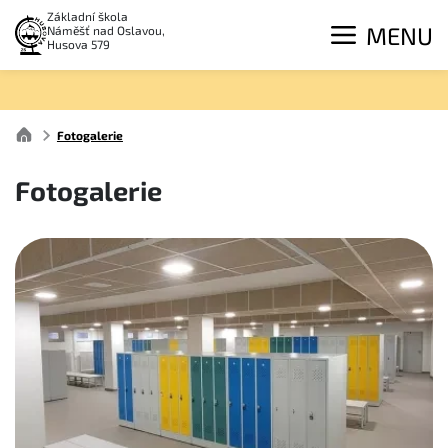
Základní škola
MENU
Náměšť nad Oslavou,
Husova 579
Fotogalerie
Fotogalerie