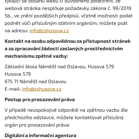
týkající se obsahu webu či důvodného podezření, že
webová stránka nesplňuje požadavky zákona č. 99/2019
Sb., ve znění pozdějších předpisů, včetně možnosti podat
podnět vůči příslušným státním orgánům, můžete psát
na adresu:
info@zshusova.cz
Kontakt na osobu odpovědnou za přístupnost stránek
a za zpracování žádostí zaslaných prostřednictvím
mechanismu zpětné vazby:
Základní škola Náměšť nad Oslavou, Husova 579
Husova 579
675 71 Náměšť nad Oslavou
E-mail:
info@zshusova.cz
Postup pro prosazování práva
V případě neuspokojivé odpovědi na zpětnou vazbu dle
předchozího odstavce, můžete kontaktovat příslušný
orgán pro prosazování práva:
Digitální a informační agentura