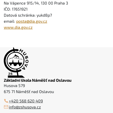
Na Vápence 915/14, 130 00 Praha 3
IČO: 17651921
Datová schránka: yukd8p7
email:
posta@dia.gov.cz
www.dia.gov.cz
Základní škola Náměšť nad Oslavou
Husova 579
675 71 Náměšť nad Oslavou
+420 568 620 409
info@zshusova.cz