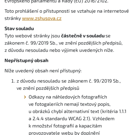
Evropského parlamentu a Rady (EU) 2016/2102.
Toto prohlášení o přístupnosti se vztahuje na internetové
stránky
www.zshusova.cz
Stav souladu
Tyto webové stránky jsou
částečně v souladu
se
zákonem č. 99/2019 Sb., ve znění pozdějších předpisů,
z důvodu nesouladu nebo výjimek uvedených níže.
Nepřístupný obsah
Níže uvedený obsah není přístupný:
z důvodu nesouladu se zákonem č. 99/2019 Sb.,
ve znění pozdějších předpisů
Odkazy na náhledových fotografiích
ve fotogaleriích nemají textový popis,
u obrázků chybí alternativní text (kritéria 1.1.1
a 2.4.4 standardu WCAG 2.1). Vzhledem
k množství fotografií a kapacitám
provozovatele webu by doplnění