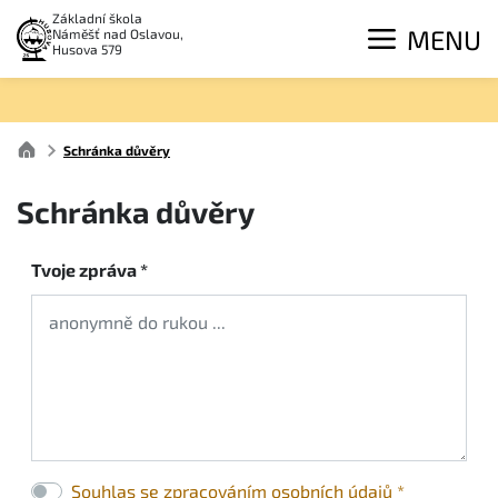
Základní škola
MENU
Náměšť nad Oslavou,
Husova 579
Schránka důvěry
Schránka důvěry
Tvoje zpráva *
Souhlas se zpracováním osobních údajů *