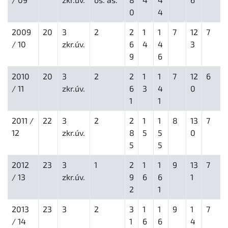
0
4
2009
20
3
2
2
1
1
7
12
7
/ 10
zkr.úv.
6
4
4
3
9
6
2010
20
3
2
2
1
1
7
12
6
/ 11
zkr.úv.
6
3
4
0
1
1
2011 /
22
3
2
2
1
1
8
13
7
12
zkr.úv.
8
5
5
0
5
5
2012
23
3
1
2
1
1
9
13
7
/ 13
zkr.úv.
9
6
6
1
2
1
2013
23
3
2
3
1
1
9
1
7
/ 14
1
6
6
4