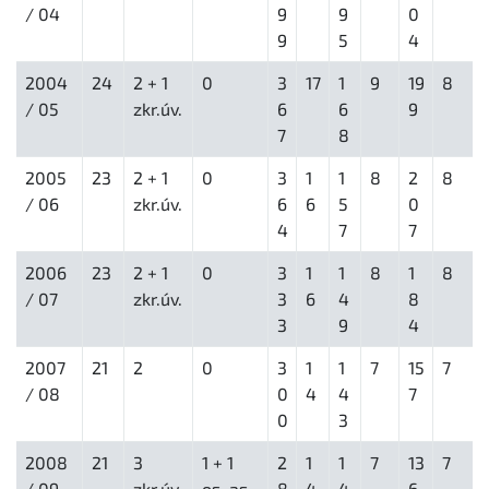
/ 04
9
9
0
9
5
4
2004
24
2 + 1
0
3
17
1
9
19
8
/ 05
zkr.úv.
6
6
9
7
8
2005
23
2 + 1
0
3
1
1
8
2
8
/ 06
zkr.úv.
6
6
5
0
4
7
7
2006
23
2 + 1
0
3
1
1
8
1
8
/ 07
zkr.úv.
3
6
4
8
3
9
4
2007
21
2
0
3
1
1
7
15
7
/ 08
0
4
4
7
0
3
2008
21
3
1 + 1
2
1
1
7
13
7
/ 09
zkr.úv.
os. as.
8
4
4
6