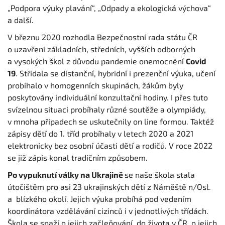
„Podpora výuky plavání“, „Odpady a ekologická výchova“
a další.
V březnu 2020 rozhodla Bezpečnostní rada státu ČR
o uzavření základních, středních, vyšších odborných
a vysokých škol z důvodu pandemie onemocnění
Covid
19
. Střídala se distanční, hybridní i prezenční výuka, učení
probíhalo v homogenních skupinách, žákům byly
poskytovány individuální konzultační hodiny. I přes tuto
svízelnou situaci probíhaly různé soutěže a olympiády,
v mnoha případech se uskutečnily on line formou. Taktéž
zápisy dětí do 1. tříd probíhaly v letech 2020 a 2021
elektronicky bez osobní účasti dětí a rodičů. V roce 2022
se již zápis konal tradičním způsobem.
Po vypuknutí války na Ukrajině
se naše škola stala
útočištěm pro asi 23 ukrajinských dětí z Náměště n/Osl.
a blízkého okolí. Jejich výuka probíhá pod vedením
koordinátora vzdělávání cizinců i v jednotlivých třídách.
Škola se snaží o jejich začleňování do života v ČR, o jejich