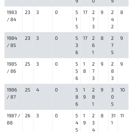
9
0
9
1983
23
3
0
5
17
2
9
2
8
/ 84
1
7
4
5
3
2
1984
23
3
0
5
17
2
8
2
9
/ 85
3
6
7
6
1
5
1985
25
3
0
5
1
2
9
2
9
/ 86
5
8
7
8
6
3
3
1986
25
4
0
5
1
2
9
3
10
/ 87
8
9
8
0
6
1
5
1987 /
26
3
0
5
1
2
8
31
11
88
4
9
3
1
5
4