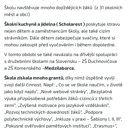
Školu navštěvuje mnoho dojíždějících žáků (z 31 okolních
měst a obcí)
Školní kuchyně a jídelna ( Scholarest )
poskytuje stravu
nejen dětem a zaměstnancům školy, ale také cizím
strávníkům. Dále dětem zabezpečuje svačiny, které si
mohou zakoupit před vyučováním i během dopoledne.
V tomto období se také navázalo na dřívější spolupráci
s družebními školami na Slovensku – ZŠ Duchnovičova
a ZŠ Komenského –
Medzilaborce.
Škola získala mnoho grantů,
díky nimž úspěšně vyvíjí
svoji další činnost. Např: „ Co se ve škole naučím, v životě
jako když najdu“, „Nové webové stránky“, „Bezplatná
výuka přizpůsobená potřebám žáků-cizinců z třetích
zemí“, „Zvýšená motivace pro jazykové vzdělávání“,
„Rozvoj technických dovedností žáků“, „Podpora
polytechnické výchovy“, „Inkluze v praxi – Šablony I, II, III“,
„Pokusné ověřování paměťových institucí“, „Erasmus+“,