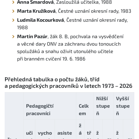
Anna Šmardová
, Zasloužilá učitelka, 1988
Marta Kružíková
, Čestné uznání okresní rady, 1983
Ludmila Kocourková
, Čestné uznání okresní rady,
1988
Martin Pazúr
, žák 8. B, pochvala na vysvědčení
a věcné dary ONV za záchranu dvou tonoucích
spolužáků a snahu oživit utonulého učitele
při branném cvičení 19. 6. 1986
Přehledná tabulka o počtu žáků, tříd
a pedagogických pracovníků v letech 1973 – 2026
Nižší
Vyšší
Pedagogičtí
Celk
stupe
stupe
pracovníci
em
ň
ň
ž
uči
vycho
asiste
á
tř
ž
ž