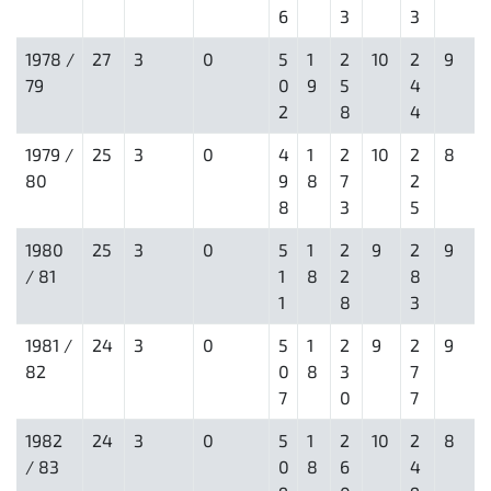
6
3
3
1978 /
27
3
0
5
1
2
10
2
9
79
0
9
5
4
2
8
4
1979 /
25
3
0
4
1
2
10
2
8
80
9
8
7
2
8
3
5
1980
25
3
0
5
1
2
9
2
9
/ 81
1
8
2
8
1
8
3
1981 /
24
3
0
5
1
2
9
2
9
82
0
8
3
7
7
0
7
1982
24
3
0
5
1
2
10
2
8
/ 83
0
8
6
4