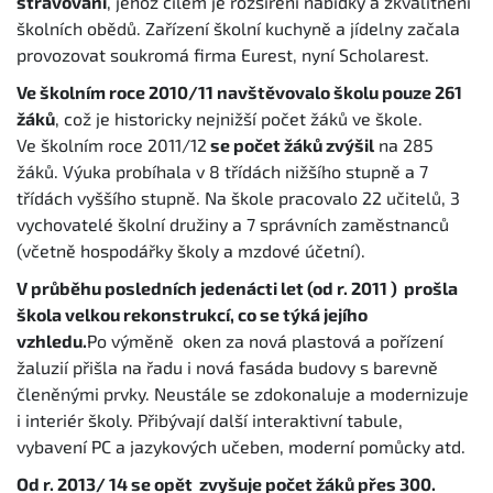
stravování
, jehož cílem je rozšíření nabídky a zkvalitnění
školních obědů. Zařízení školní kuchyně a jídelny začala
provozovat soukromá firma Eurest, nyní Scholarest.
Ve školním roce 2010/11 navštěvovalo školu pouze 261
žáků
, což je historicky nejnižší počet žáků ve škole.
Ve školním roce 2011/12
se počet žáků zvýšil
na 285
žáků. Výuka probíhala v 8 třídách nižšího stupně a 7
třídách vyššího stupně. Na škole pracovalo 22 učitelů, 3
vychovatelé školní družiny a 7 správních zaměstnanců
(včetně hospodářky školy a mzdové účetní).
V průběhu posledních jedenácti let (od r. 2011 ) prošla
škola velkou rekonstrukcí, co se týká jejího
vzhledu.
Po výměně oken za nová plastová a pořízení
žaluzií přišla na řadu i nová fasáda budovy s barevně
členěnými prvky. Neustále se zdokonaluje a modernizuje
i interiér školy. Přibývají další interaktivní tabule,
vybavení PC a jazykových učeben, moderní pomůcky atd.
Od r. 2013/ 14 se opět zvyšuje počet žáků přes 300.