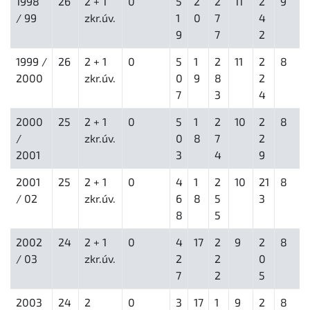
1998
26
2 + 1
0
5
2
2
11
2
9
/ 99
zkr.úv.
1
0
7
4
9
7
2
1999 /
26
2 + 1
0
5
1
2
11
2
8
2000
zkr.úv.
0
9
8
2
7
3
4
2000
25
2 + 1
0
5
1
2
10
2
8
/
zkr.úv.
0
8
7
2
2001
3
4
9
2001
25
2 + 1
0
4
1
2
10
21
8
/ 02
zkr.úv.
6
8
5
3
8
5
2002
24
2 + 1
0
4
17
2
9
2
8
/ 03
zkr.úv.
2
2
0
7
2
5
2003
24
2
0
3
17
1
9
2
8