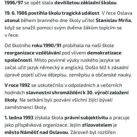
1996/97
se opět stala
devítiletou základní školou
.
19. 6. 1986 postihla školu tragická událost
. V řece Oslava
utonul
během branného dne školy učitel
Stanislav Mrňa
,
když se snažil pomoci svým dvěma žákům topícím se
v řece.
Od školního
roku 1990/91
probíhala na naší škole
reorganizace vzdělávání
pod vlivem
demokratizace
společnosti
. Místo povinné výuky ruského jazyka se
začal učit jazyk německý a anglický. Došlo též k zásadní
úpravě pojetí učiva dějepisu, zeměpisu a občanské nauky.
V roce 1992
se uskutečnilo v odpoledních a večerních
hodinách
slavnostní shromáždění k 30. výročí založení
školy
. Na setkání byli pozváni všichni žijící bývalí
zaměstnanci školy.
1. ledna 1993
získala škola
právní subjektivitu
a pracuje
jako příspěvková organizace. Jejím
zřizovatelem
je
město Náměšť nad Oslavou
. Zároveň byl rozšířen