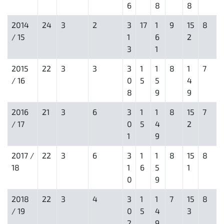
6
8
8
2014
24
3
2
3
17
1
9
15
8
/ 15
1
6
2
3
1
2015
22
3
3
3
1
1
8
1
7
/ 16
0
5
5
4
8
9
9
2016
21
3
6
3
1
1
8
15
7
/ 17
0
5
4
2
1
9
2017 /
22
3
6
3
1
1
8
15
8
18
1
6
5
1
0
9
2018
22
3
4
3
1
1
7
15
8
/ 19
0
5
4
3
2
9