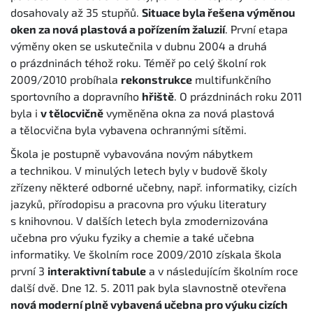
dosahovaly až 35 stupňů.
Situace byla řešena výměnou
oken za nová plastová a pořízením žaluzií
. První etapa
výměny oken se uskutečnila v dubnu 2004 a druhá
o prázdninách téhož roku. Téměř po celý školní rok
2009/2010 probíhala
rekonstrukce
multifunkčního
sportovního a dopravního
hřiště
. O prázdninách roku 2011
byla i
v tělocvičně
vyměněna okna za nová plastová
a tělocvična byla vybavena ochrannými sítěmi.
Škola je postupně vybavována novým nábytkem
a technikou. V minulých letech byly v budově školy
zřízeny některé odborné učebny, např. informatiky, cizích
jazyků, přírodopisu a pracovna pro výuku literatury
s knihovnou. V dalších letech byla zmodernizována
učebna pro výuku fyziky a chemie a také učebna
informatiky. Ve školním roce 2009/2010 získala škola
první 3
interaktivní tabule
a v následujícím školním roce
další dvě. Dne 12. 5. 2011 pak byla slavnostně otevřena
nová moderní plně vybavená učebna pro výuku cizích