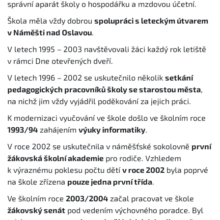
správní aparát školy o hospodářku a mzdovou účetní.
Škola měla vždy dobrou
spolupráci s leteckým útvarem
v Náměšti nad Oslavou
.
V letech 1995 – 2003 navštěvovali žáci každý rok letiště
v rámci Dne otevřených dveří.
V letech 1996 – 2002 se uskutečnilo několik
setkání
pedagogických pracovníků školy se starostou města
,
na nichž jim vždy vyjádřil poděkování za jejich práci.
K modernizaci vyučování ve škole došlo ve školním roce
1993/94
zahájením
výuky informatiky
.
V roce 2002 se uskutečnila v náměšťské sokolovně
první
žákovská školní akademie
pro rodiče. Vzhledem
k výraznému poklesu počtu dětí
v roce 2002
byla poprvé
na škole zřízena
pouze jedna první třída
.
Ve školním roce
2003/2004
začal pracovat ve škole
žákovský senát
pod vedením výchovného poradce. Byl