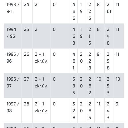
1993 /
24
2
0
4
1
2
8
2
11
94
8
9
2
61
6
5
1994
25
2
0
4
1
2
8
2
11
/ 95
6
9
1
4
3
5
8
1995 /
26
2 + 1
0
4
2
2
9
2
11
96
zkr.úv.
8
0
2
5
1
3
8
1996 /
27
2 + 1
0
5
2
2
10
2
10
97
zkr.úv.
3
0
8
5
5
2
3
1997 /
26
2 + 1
0
5
2
2
11
2
9
98
zkr.úv.
2
0
8
4
8
5
3