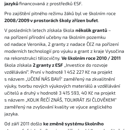
jazyků
financovaná z prostředků ESF.
Pro zajištění pitného režimu žáků byl ve školním roce
2008/2009 v prostorách školy zřízen bufet
.
V posledních letech získala škola
několik grantů
–
na pořízení přírodní učebny na školním pozemku
od nadace Veronika, 2 granty z nadace ČEZ na pořízení
moderních technologií pro výuku a grant z kraje Vysočina
na rekonstrukci tělocvičny.
Ve školním roce 2010 / 2011
škola získala
2 granty z ESF
„Investice do rozvoje
vzdělávání“. První v hodnotě 1 452 227 Kč na projekt
s názvem „UČENÍ NÁS BAVÍ“ zaměřený na zkvalitnění
výuky, tvorbu nových výukových materiálů a vzdělávání
učitelů a druhý v hodnotě 3 415 593, 40 Kč na projekt
s názvem „KOLIK ŘEČÍ ZNÁŠ, TOLIKRÁT JSI ČLOVĚKEM“
zaměřený na zvyšování kvality ve výuce anglického
jazyka.
Od září 2011 došlo
ke změně systému školního