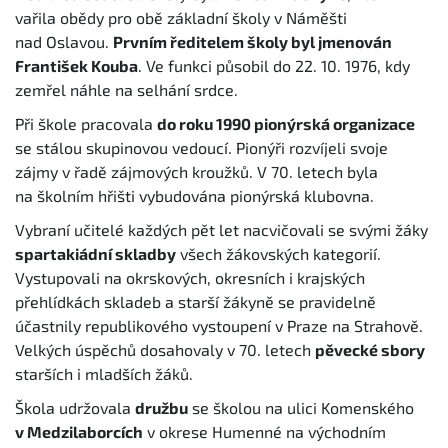
vařila obědy pro obě základní školy v Náměšti
nad Oslavou.
Prvním ředitelem školy byl jmenován
František Kouba
. Ve funkci působil do 22. 10. 1976, kdy
zemřel náhle na selhání srdce.
Při škole pracovala
do roku 1990 pionýrská organizace
se stálou skupinovou vedoucí. Pionýři rozvíjeli svoje
zájmy v řadě zájmových kroužků. V 70. letech byla
na školním hřišti vybudována pionýrská klubovna.
Vybraní učitelé každých pět let nacvičovali se svými žáky
spartakiádní skladby
všech žákovských kategorií.
Vystupovali na okrskových, okresních i krajských
přehlídkách skladeb a starší žákyně se pravidelně
účastnily republikového vystoupení v Praze na Strahově.
Velkých úspěchů dosahovaly v 70. letech
pěvecké sbory
starších i mladších žáků.
Škola udržovala
družbu
se školou na ulici Komenského
v Medzilaborcích
v okrese Humenné na východním