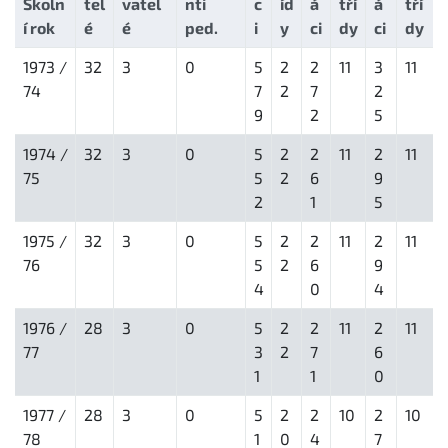
Školn
tel
vatel
nti
c
íd
á
tří
á
tří
í rok
é
é
ped.
i
y
ci
dy
ci
dy
1973 /
32
3
0
5
2
2
11
3
11
74
7
2
7
2
9
2
5
1974 /
32
3
0
5
2
2
11
2
11
75
5
2
6
9
2
1
5
1975 /
32
3
0
5
2
2
11
2
11
76
5
2
6
9
4
0
4
1976 /
28
3
0
5
2
2
11
2
11
77
3
2
7
6
1
1
0
1977 /
28
3
0
5
2
2
10
2
10
78
1
0
4
7