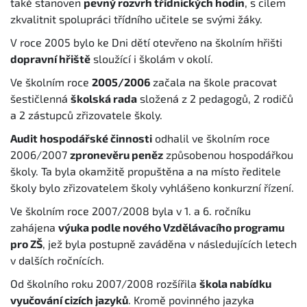
také stanoven
pevný rozvrh třídnických hodin
, s cílem
zkvalitnit spolupráci třídního učitele se svými žáky.
V roce 2005 bylo ke Dni dětí otevřeno na školním hřišti
dopravní hřiště
sloužící i školám v okolí.
Ve školním roce
2005/2006
začala na škole pracovat
šestičlenná
školská rada
složená z 2 pedagogů, 2 rodičů
a 2 zástupců zřizovatele školy.
Audit hospodářské činnosti
odhalil ve školním roce
2006/2007
zpronevěru peněz
způsobenou hospodářkou
školy. Ta byla okamžitě propuštěna a na místo ředitele
školy bylo zřizovatelem školy vyhlášeno konkurzní řízení.
Ve školním roce 2007/2008 byla v 1. a 6. ročníku
zahájena
výuka podle nového Vzdělávacího programu
pro ZŠ
, jež byla postupně zaváděna v následujících letech
v dalších ročnících.
Od školního roku 2007/2008 rozšířila
škola nabídku
vyučování cizích jazyků
. Kromě povinného jazyka