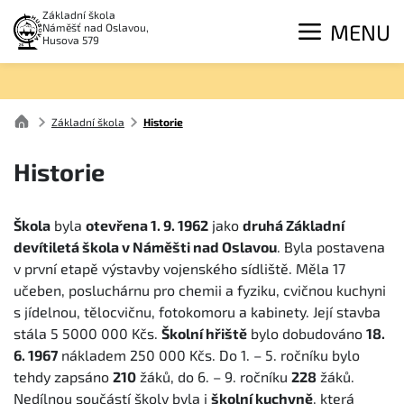
Základní škola
MENU
Náměšť nad Oslavou,
Husova 579
Základní škola
Historie
Historie
Škola
byla
otevřena 1. 9. 1962
jako
druhá Základní
devítiletá škola v Náměšti nad Oslavou
. Byla postavena
v první etapě výstavby vojenského sídliště. Měla 17
učeben, posluchárnu pro chemii a fyziku, cvičnou kuchyni
s jídelnou, tělocvičnu, fotokomoru a kabinety. Její stavba
stála 5 5000 000 Kčs.
Školní hřiště
bylo dobudováno
18.
6. 1967
nákladem 250 000 Kčs. Do 1. – 5. ročníku bylo
tehdy zapsáno
210
žáků, do 6. – 9. ročníku
228
žáků.
Nedílnou součástí školy byla i
školní kuchyně
, která