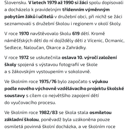
Slovensku.
V letech 1979 až 1990 si žáci
spolu dopisovali
a docházelo k pravidelným
třídenním výměnným
pobytům žáků i učitelů
v družební obci, při nichž se žáci
seznamovali s družební školou i regionem v okolí školy.
V roce
1970
navštěvovalo školu
619
dětí. Kromě
náměšťských dětí do ní dojížděly děti z Vícenic, Ocmanic,
Sedlece, Naloučan, Okarce a Zahrádky.
V roce
1972
se uskutečnila
oslava 10. výročí založení
školy
spojená s výstavou fotografií ve škole
a s žákovským vystoupením v sokolovně.
Ve školním roce
1975/76
bylo započato s
výukou
podle nového výchovně vzdělávacího projektu školské
soustavy
s cílem co největšího zapojení dětí
do vyučovacího procesu.
Ve školním roce
1982/83
se škola stala
osmiletou
základní školou
, poněvadž byla uzákoněna pouze
osmiletá povinná školní docházka, a ve školním roce