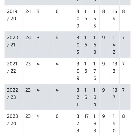
2019
24
3
6
3
1
1
8
15
8
/ 20
0
6
5
4
9
5
2020
24
3
4
3
1
1
9
1
7
/ 21
0
6
6
4
5
3
2
2021
23
4
4
3
1
1
9
13
7
/ 22
0
6
7
3
9
6
2022
23
4
4
3
1
1
9
13
7
/ 23
2
6
8
7
1
4
2023
23
4
6
3
17
1
9
1
8
/ 24
2
8
4
3
3
0