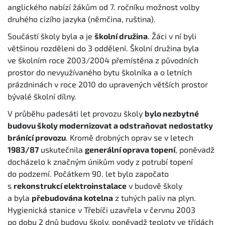
anglického nabízí žákům od 7. ročníku možnost volby
druhého cizího jazyka (němčina, ruština).
Součástí školy byla a je
školní družina
. Žáci v ní byli
většinou rozděleni do 3 oddělení. Školní družina byla
ve školním roce 2003/2004 přemístěna z původních
prostor do nevyužívaného bytu školníka a o letních
prázdninách v roce 2010 do upravených větších prostor
bývalé školní dílny.
V průběhu padesáti let provozu školy
bylo nezbytné
budovu školy modernizovat a odstraňovat nedostatky
bránící provozu
. Kromě drobných oprav se v letech
1983/87
uskutečnila
generální oprava topení
, poněvadž
docházelo k značným únikům vody z potrubí topení
do podzemí. Počátkem 90. let bylo započato
s
rekonstrukcí elektroinstalace
v budově školy
a byla
přebudována kotelna
z tuhých paliv na plyn.
Hygienická stanice v Třebíči uzavřela v červnu 2003
po dobu 2 dnů budovu školy, poněvadž teploty ve třídách