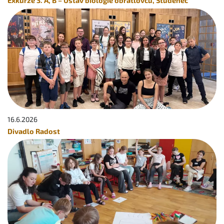
Exkurze 3. A, B – Ústav biologie obratlovců, Studenec
16.6.
2026
Divadlo Radost