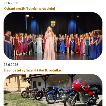
26.6.
2026
Krásné prožití letních prázdnin!
26.6.
2026
Slavnostní vyřazení žáků 9. ročníku