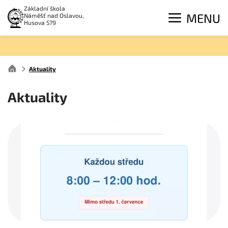
Základní škola
MENU
Náměšť nad Oslavou,
Husova 579
Aktuality
Aktuality