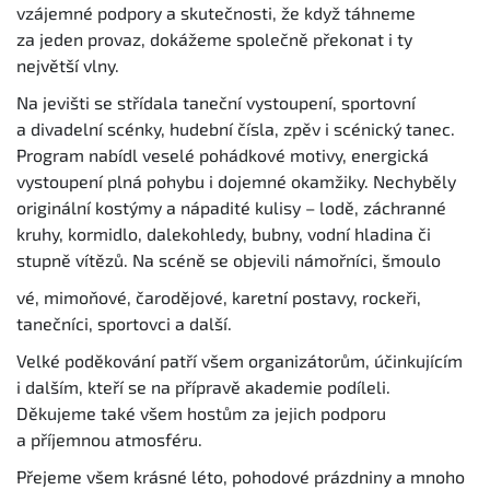
vzájemné podpory a skutečnosti, že když táhneme
za jeden provaz, dokážeme společně překonat i ty
největší vlny.
Na jevišti se střídala taneční vystoupení, sportovní
a divadelní scénky, hudební čísla, zpěv i scénický tanec.
Program nabídl veselé pohádkové motivy, energická
vystoupení plná pohybu i dojemné okamžiky. Nechyběly
originální kostýmy a nápadité kulisy – lodě, záchranné
kruhy, kormidlo, dalekohledy, bubny, vodní hladina či
stupně vítězů. Na scéně se objevili námořníci, šmoulo
vé, mimoňové, čarodějové, karetní postavy, rockeři,
tanečníci, sportovci a další.
Velké poděkování patří všem organizátorům, účinkujícím
i dalším, kteří se na přípravě akademie podíleli.
Děkujeme také všem hostům za jejich podporu
a příjemnou atmosféru.
Přejeme všem krásné léto, pohodové prázdniny a mnoho