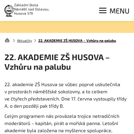
Základní škola
MENU
Náměšť nad Oslavou,
Husova 579
Aktuality
22. AKADEMIE ZŠ HUSOVA – Vzhůru na palubu
22. AKADEMIE ZŠ HUSOVA –
Vzhůru na palubu
22. akademie ZŠ Husova se vůbec poprvé uskutečnila
v prostorách náměšťské sokolovny, a to celkem
ve čtyřech představeních. Dne 17. června vystoupily třídy
A, o den později pak třídy B.
Celým programem nás provázela trojice netradičních
moderátorů – kapitán, pirát a mořská panna. Letošní
akademie byla založena na myšlence spolupráce,