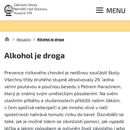
Základní škola
MENU
Náměšť nad Oslavou,
Husova 579
Aktuality
Alkohol je droga
Alkohol je droga
Prevence rizikového chování je nedílnou součástí školy.
Všechny třídy druhého stupně absolvovaly 29. ledna
velmi poutavou a poučnou besedu s Petrem Harazinem,
který je známý svým uměleckým působením. Na svém
vlastním příběhu a zkušenostech přiblížil našim žákům,
v čem spočívá nebezpečí a jak mnoho vlivů v naší
společnosti nahrává tomuto riziku do karet. Dozvěděli se
také, jak je možné lidem se závislostí pomoci, jak vypadá
léčba a jakým způsobem je ovlivněn život závislého i jeho