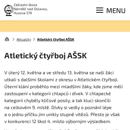
Základní škola
MENU
Náměšť nad Oslavou,
Husova 579
Aktuality
Atletický čtyřboj AŠSK
Atletický čtyřboj AŠSK
V úterý 12. května a ve středu 13. května se naši žáci
utkali s dalšími školami z okresu v Atletickém čtyřboji.
Úterní klání proběhlo mezi mladšími žáky, kde jsme měli
zastoupení v kategorii chlapců i dívek. V chlapecké
kategorii chyběly klíčové posily, a tak kluci skončili
na celkovém 9. místě. Dívky si vedly o poznání lépe
a o jednu příčku jim unikly stupně vítězů. Přesto je však
v konkurenci 12 škol 4. místo výborným výsledkem.