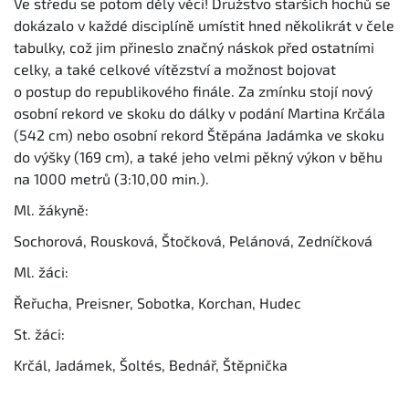
Ve středu se potom děly věci! Družstvo starších hochů se
dokázalo v každé disciplíně umístit hned několikrát v čele
tabulky, což jim přineslo značný náskok před ostatními
celky, a také celkové vítězství a možnost bojovat
o postup do republikového finále. Za zmínku stojí nový
osobní rekord ve skoku do dálky v podání Martina Krčála
(542 cm) nebo osobní rekord Štěpána Jadámka ve skoku
do výšky (169 cm), a také jeho velmi pěkný výkon v běhu
na 1000 metrů (3:10,00 min.).
Ml. žákyně:
Sochorová, Rousková, Štočková, Pelánová, Zedníčková
Ml. žáci:
Řeřucha, Preisner, Sobotka, Korchan, Hudec
St. žáci:
Krčál, Jadámek, Šoltés, Bednář, Štěpnička