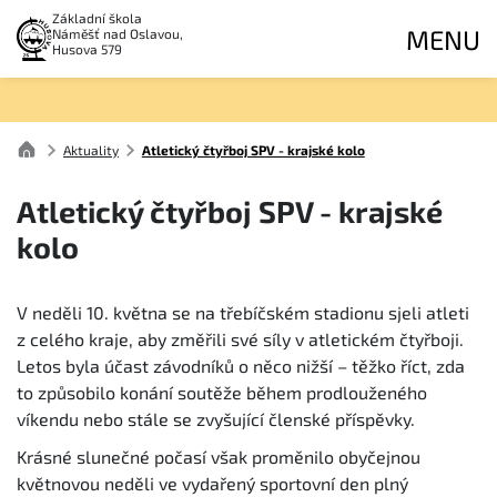
Základní škola
MENU
Náměšť nad Oslavou,
Husova 579
Aktuality
Atletický čtyřboj SPV - krajské kolo
Atletický čtyřboj SPV - krajské
kolo
V neděli 10. května se na třebíčském stadionu sjeli atleti
z celého kraje, aby změřili své síly v atletickém čtyřboji.
Letos byla účast závodníků o něco nižší – těžko říct, zda
to způsobilo konání soutěže během prodlouženého
víkendu nebo stále se zvyšující členské příspěvky.
Krásné slunečné počasí však proměnilo obyčejnou
květnovou neděli ve vydařený sportovní den plný