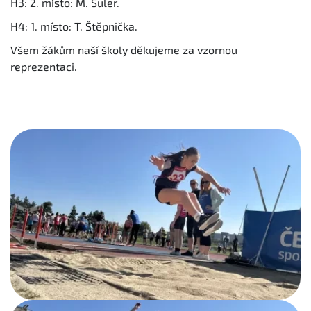
H3: 2. místo: M. Šuler.
H4: 1. místo: T. Štěpnička.
Všem žákům naší školy děkujeme za vzornou
reprezentaci.