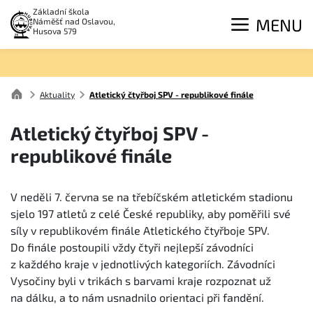
Základní škola
MENU
Náměšť nad Oslavou,
Husova 579
Aktuality
Atletický čtyřboj SPV - republikové finále
Atletický čtyřboj SPV -
republikové finále
V neděli 7. června se na třebíčském atletickém stadionu
sjelo 197 atletů z celé České republiky, aby poměřili své
síly v republikovém finále Atletického čtyřboje SPV.
Do finále postoupili vždy čtyři nejlepší závodníci
z každého kraje v jednotlivých kategoriích. Závodníci
Vysočiny byli v trikách s barvami kraje rozpoznat už
na dálku, a to nám usnadnilo orientaci při fandění.