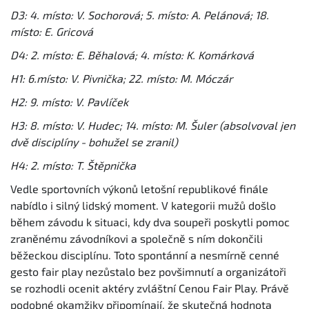
D3: 4. místo: V. Sochorová; 5. místo: A. Pelánová; 18.
místo: E. Gricová
D4: 2. místo: E. Běhalová; 4. místo: K. Komárková
H1: 6.místo: V. Pivnička; 22. místo: M. Móczár
H2: 9. místo: V. Pavlíček
H3: 8. místo: V. Hudec; 14. místo: M. Šuler (absolvoval jen
dvě disciplíny - bohužel se zranil)
H4: 2. místo: T. Štěpnička
Vedle sportovních výkonů letošní republikové finále
nabídlo i silný lidský moment. V kategorii mužů došlo
během závodu k situaci, kdy dva soupeři poskytli pomoc
zraněnému závodníkovi a společně s ním dokončili
běžeckou disciplínu. Toto spontánní a nesmírně cenné
gesto fair play nezůstalo bez povšimnutí a organizátoři
se rozhodli ocenit aktéry zvláštní Cenou Fair Play. Právě
podobné okamžiky připomínají, že skutečná hodnota