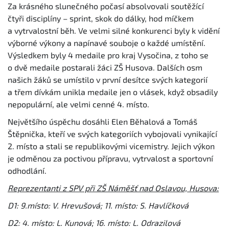
Za krásného slunečného počasí absolvovali soutěžící
čtyři disciplíny – sprint, skok do dálky, hod míčkem
a vytrvalostní běh. Ve velmi silné konkurenci byly k vidění
výborné výkony a napínavé souboje o každé umístění.
Výsledkem byly 4 medaile pro kraj Vysočina, z toho se
o dvě medaile postarali žáci ZŠ Husova. Dalších osm
našich žáků se umístilo v první desítce svých kategorií
a třem dívkám unikla medaile jen o vlásek, když obsadily
nepopulární, ale velmi cenné 4. místo.
Největšího úspěchu dosáhli Elen Běhalová a Tomáš
Štěpnička, kteří ve svých kategoriích vybojovali vynikající
2. místo a stali se republikovými vicemistry. Jejich výkon
je odměnou za poctivou přípravu, vytrvalost a sportovní
odhodlání.
Reprezentanti z SPV při ZŠ Náměšť nad Oslavou, Husova:
D1: 9.místo: V. Hrevušová; 11. místo: S. Havlíčková
D2: 4. místo: L. Kunová; 16. místo: L. Odrazilová