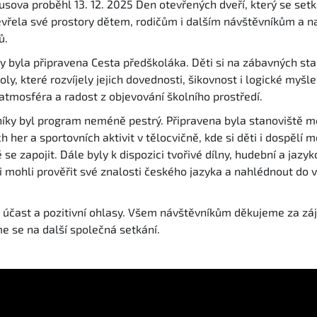
usova proběhl 13. 12. 2025 Den otevřených dveří, který se se
tevřela své prostory dětem, rodičům i dalším návštěvníkům a n
ů.
y byla připravena Cesta předškoláka. Děti si na zábavných sta
ly, které rozvíjely jejich dovednosti, šikovnost i logické myšle
atmosféra a radost z objevování školního prostředí.
níky byl program neméně pestrý. Připravena byla stanoviště 
ch her a sportovních aktivit v tělocvičně, kde si děti i dospělí 
 se zapojit. Dále byly k dispozici tvořivé dílny, hudební a jazy
i mohli prověřit své znalosti českého jazyka a nahlédnout do
á účast a pozitivní ohlasy. Všem návštěvníkům děkujeme za zá
me se na další společná setkání.