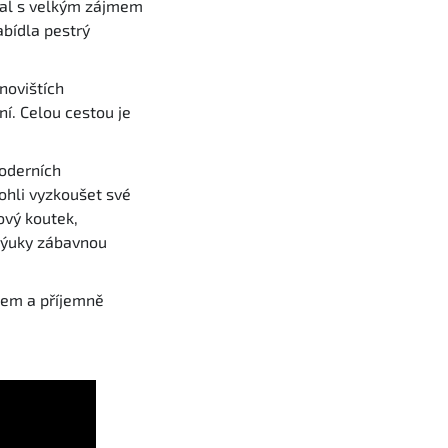
tkal s velkým zájmem
abídla pestrý
novištích
ní. Celou cestou je
moderních
mohli vyzkoušet své
kový koutek,
 výuky zábavnou
jem a příjemně