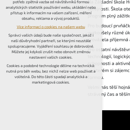
Na Základní škole H
potřeb: zpětná vazba od návštěvníků formou
udržení kontextu stránek (session): případná
analytických statistik používání webu, ukládání nebo
veřejnosti. Škola o
přihlášení, volby jazyka, apod.
přístup k informacím na vašem zařízení, měření
program plný zážitk
obsahu, reklama a vývoj produktů.
Volitelná cookies
Pro budoucí prvňáčk
Více informací o cookies na našem webu
analytická pro anonymizované vyhodnocení
vyzkoušely různé úko
návštěvnosti
Správci vašich údajů bude naše společnost, jakož i
provázela příjemná 
marketingová cookies (Google, Seznam,
naši důvěryhodní partneři, se kterými neustále
Facebook)
spolupracujeme. Vyjádření souhlasu je dobrovolné.
Pro ostatní návštěv
Můžete jej kdykoli zrušit nebo obnovit změnou
Více informací o cookies na našem webu
technologií, logický
nastavení vašich cookies.
schopnosti a aktivně
PŘIJMOUT VŠECHNY COOKIES
Cookies a podobné technologie dělíme na technická:
ve kterém si zájemc
nutná pro běh webu, bez nichž nelze web používat a
formou.
volitelná. Do této části spadají analytická a
ODMÍTNOUT VOLITELNÁ
marketingová cookies.
Velmi nás těší hojn
strávený čas a těší