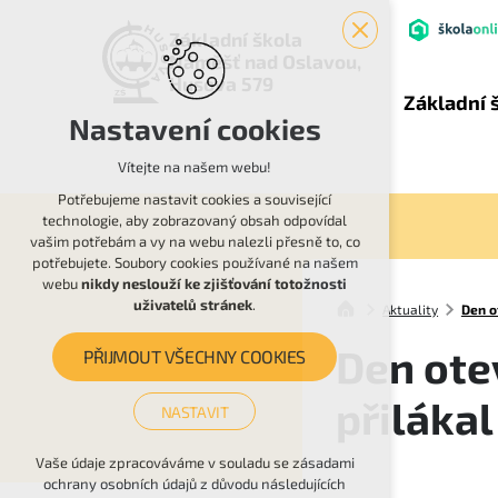
Základní škola
Náměšť nad Oslavou,
Husova 579
Základní 
Nastavení cookies
Vítejte na našem webu!
Potřebujeme nastavit cookies a související
technologie, aby zobrazovaný obsah odpovídal
vašim potřebám a vy na webu nalezli přesně to, co
potřebujete. Soubory cookies používané na našem
webu
nikdy neslouží ke zjišťování totožnosti
uživatelů stránek
.
Aktuality
Den o
Den ote
PŘIJMOUT VŠECHNY COOKIES
přiláka
NASTAVIT
Technická cookies
Vaše údaje zpracováváme v souladu se zásadami
ochrany osobních údajů z důvodu následujících
nutná pro provozování webu