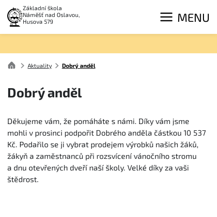
Základní škola
MENU
Náměšť nad Oslavou,
Husova 579
Aktuality
Dobrý anděl
Dobrý anděl
Děkujeme vám, že pomáháte s námi. Díky vám jsme
mohli v prosinci podpořit Dobrého anděla částkou 10 537
Kč. Podařilo se ji vybrat prodejem výrobků našich žáků,
žákyň a zaměstnanců při rozsvícení vánočního stromu
a dnu otevřených dveří naší školy. Velké díky za vaši
štědrost.