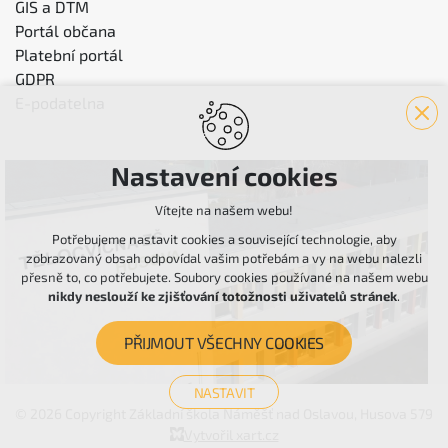
GIS a DTM
Portál občana
Platební portál
GDPR
E-podatelna
Nastavení cookies
Vítejte na našem webu!
Potřebujeme nastavit cookies a související technologie, aby
zobrazovaný obsah odpovídal vašim potřebám a vy na webu nalezli
přesně to, co potřebujete. Soubory cookies používané na našem webu
nikdy neslouží ke zjišťování totožnosti uživatelů stránek
.
PŘIJMOUT VŠECHNY COOKIES
NASTAVIT
© 2026 Copyright Základní škola Náměšť nad Oslavou, Husova 579
Technická cookies
Vytvořil xart.cz