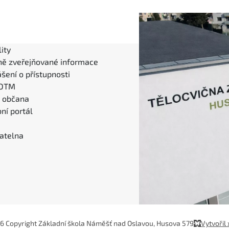
ity
ně zveřejňované informace
šení o přístupnosti
 DTM
l občana
ní portál
atelna
6 Copyright Základní škola Náměšť nad Oslavou, Husova 579
Vytvořil 