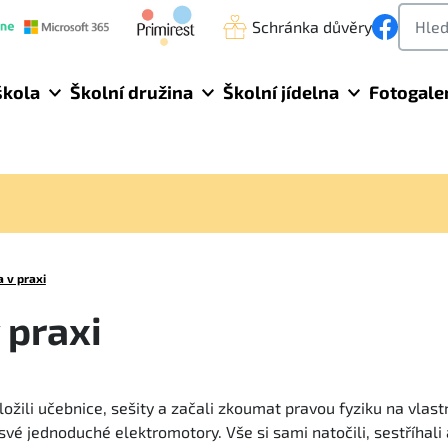
Schránka důvěry
škola
Školní družina
Školní jídelna
Fotogale
a v praxi
 praxi
ložili učebnice, sešity a začali zkoumat pravou fyziku na vlastn
i své jednoduché elektromotory. Vše si sami natočili, sestříhali