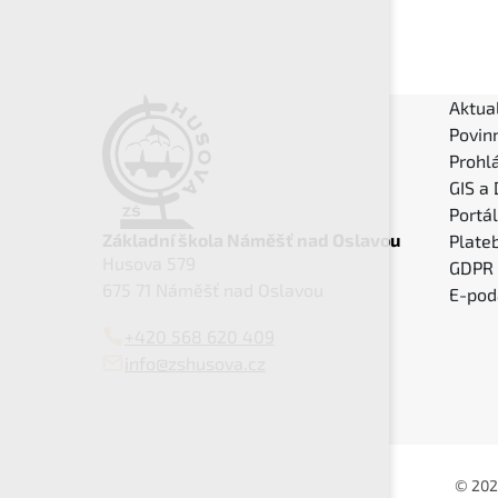
Aktual
Povin
Prohlá
GIS a
Portá
Základní škola Náměšť nad Oslavou
Plateb
Husova 579
GDPR
675 71 Náměšť nad Oslavou
E-pod
+420 568 620 409
info@zshusova.cz
© 202