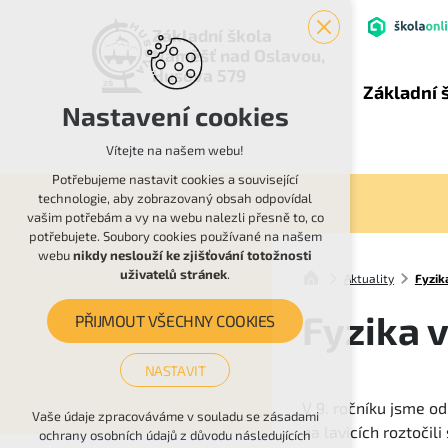
Základní škola
Náměšť nad Oslavou,
Husova 579
Základní 
Nastavení cookies
Vítejte na našem webu!
Potřebujeme nastavit cookies a související
technologie, aby zobrazovaný obsah odpovídal
vašim potřebám a vy na webu nalezli přesně to, co
potřebujete. Soubory cookies používané na našem
webu
nikdy neslouží ke zjišťování totožnosti
uživatelů stránek
.
Aktuality
Fyzik
Fyzika v
PŘIJMOUT VŠECHNY COOKIES
NASTAVIT
V 9. ročníku jsme od
Technická cookies
Vaše údaje zpracováváme v souladu se zásadami
na lavicích roztočil
ochrany osobních údajů z důvodu následujících
nutná pro provozování webu