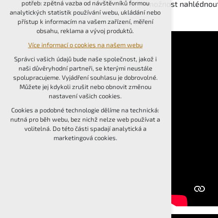
možnost nahlédnout 
potřeb: zpětná vazba od návštěvníků formou
udržení kontextu stránek (session): případná
analytických statistik používání webu, ukládání nebo
přihlášení, volby jazyka, apod.
přístup k informacím na vašem zařízení, měření
obsahu, reklama a vývoj produktů.
Volitelná cookies
Více informací o cookies na našem webu
analytická pro anonymizované vyhodnocení
návštěvnosti
Správci vašich údajů bude naše společnost, jakož i
marketingová cookies (Google, Seznam,
naši důvěryhodní partneři, se kterými neustále
Facebook)
spolupracujeme. Vyjádření souhlasu je dobrovolné.
Můžete jej kdykoli zrušit nebo obnovit změnou
Více informací o cookies na našem webu
nastavení vašich cookies.
PŘIJMOUT VŠECHNY COOKIES
Cookies a podobné technologie dělíme na technická:
nutná pro běh webu, bez nichž nelze web používat a
volitelná. Do této části spadají analytická a
ODMÍTNOUT VOLITELNÁ
marketingová cookies.