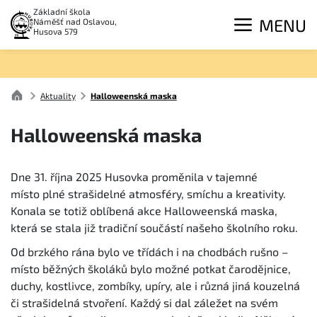
Základní škola
MENU
Náměšť nad Oslavou,
Husova 579
Aktuality
Halloweenská maska
Halloweenská maska
Dne 31. října 2025 Husovka proměnila v tajemné
místo plné strašidelné atmosféry, smíchu a kreativity.
Konala se totiž oblíbená akce Halloweenská maska,
která se stala již tradiční součástí našeho školního roku.
Od brzkého rána bylo ve třídách i na chodbách rušno –
místo běžných školáků bylo možné potkat čarodějnice,
duchy, kostlivce, zombíky, upíry, ale i různá jiná kouzelná
či strašidelná stvoření. Každý si dal záležet na svém