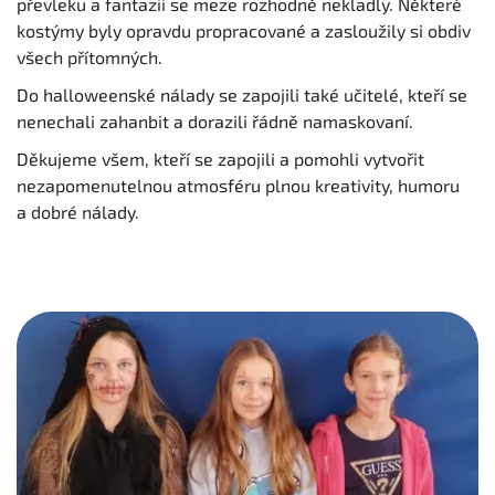
převleku a fantazii se meze rozhodně nekladly. Některé
kostýmy byly opravdu propracované a zasloužily si obdiv
všech přítomných.
Do halloweenské nálady se zapojili také učitelé, kteří se
nenechali zahanbit a dorazili řádně namaskovaní.
Děkujeme všem, kteří se zapojili a pomohli vytvořit
nezapomenutelnou atmosféru plnou kreativity, humoru
a dobré nálady.