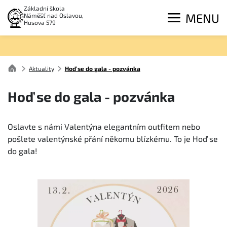
Základní škola
MENU
Náměšť nad Oslavou,
Husova 579
Aktuality
Hoď se do gala - pozvánka
Hoď se do gala - pozvánka
Oslavte s námi Valentýna elegantním outfitem nebo
pošlete valentýnské přání někomu blízkému. To je Hoď se
do gala!