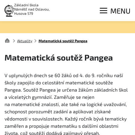
Základní škola
MENU
Náměšť nad Oslavou,
Husova 579
Aktuality
Matematická soutěž Pangea
Matematická soutěž Pangea
V uplynulých dnech se 60 žáků od 4. do 9. ročníku naší
školy zapojilo do celostátní matematické soutěže
Pangea. Soutěž Pangea je určena žákům základních škol
a víceletých gymnázií. Zaměřuje se nejen
na matematické znalosti, ale také na logické uvažování,
schopnost porozumět zadání a aplikovat získané
vědomosti v souvislostech. Každý ročník bývá tematicky
zaměřen a propojuje matematiku s dalšími oblastmi
života, což soutěži dodává zajímavý přesah.