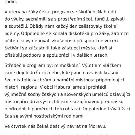
rodin.
V úterý na žáky čekal program ve školách. Nahlédli
do výuky, seznámili se s prostředím škol, tančili, zpívali
a soutěžili. Obědy nám každý den zajišťovaly školní
jídelny. Odpoledne se konala diskotéka pro žáky, zatímco
učitelé si vyměňovali zkušenosti při společné večeři.
Setkání se zúčastnili také zástupci města, kteří si
přislíbili podporu a spolupráci i v dalších letech.
Středeční program byl mimoškolní. Výletním vláčkem
jsme dojeli do Čertižného, kde jsme navštívili krásný
řeckokatolický chrám a pamětní místnost připomínající
historii regionu. V obci Habura jsme si prohlédli
výjimečné sochy českých a slovenských umělců oslavující
místní přírodu a vyslechli jsme si zajímavou přednášku
o přírodních poměrech této oblasti. Odpoledne trávili žáci
čas se svými hostitelskými rodinami.
Ve čtvrtek nás čekal deštivý návrat na Moravu.