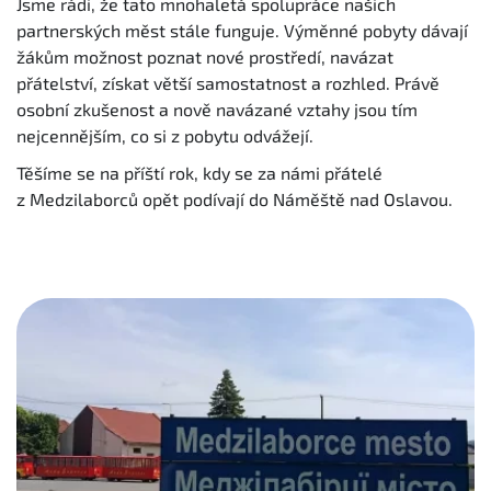
Jsme rádi, že tato mnohaletá spolupráce našich
partnerských měst stále funguje. Výměnné pobyty dávají
žákům možnost poznat nové prostředí, navázat
přátelství, získat větší samostatnost a rozhled. Právě
osobní zkušenost a nově navázané vztahy jsou tím
nejcennějším, co si z pobytu odvážejí.
Těšíme se na příští rok, kdy se za námi přátelé
z Medzilaborců opět podívají do Náměště nad Oslavou.