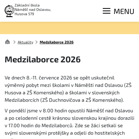
Základní škola
MENU
Náměšť nad Oslavou,
Husova 579
Aktuality
Medzilaborce 2026
Medzilaborce 2026
Ve dnech 8.-11. července 2026 se opět uskutečnil
výměnný pobyt mezi školami v Náměšti nad Oslavou (ZŠ
Husova a ZŠ Komenského) a školami v slovenských
Medzilaborcích (ZŠ Duchnovičova a ZŠ Komenského).
V pondělí jsme v 8.00 hodin opustili Náměšť nad Oslavou
a po celodenní cestě krásnou slovenskou krajinou dorazili
v 17.00 hodin do Medzilaborců. Zde se žáci setkali se
svými slovenskými protějšky a odjeli do hostitelských