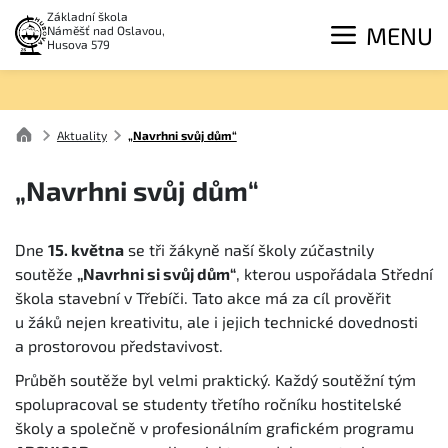
Základní škola
MENU
Náměšť nad Oslavou,
Husova 579
Aktuality
„Navrhni svůj dům“
„Navrhni svůj dům“
Dne
15. května
se tři žákyně naší školy zúčastnily
soutěže
„Navrhni si svůj dům“
, kterou uspořádala Střední
škola stavební v Třebíči. Tato akce má za cíl prověřit
u žáků nejen kreativitu, ale i jejich technické dovednosti
a prostorovou představivost.
Průběh soutěže byl velmi praktický. Každý soutěžní tým
spolupracoval se studenty třetího ročníku hostitelské
školy a společně v profesionálním grafickém programu