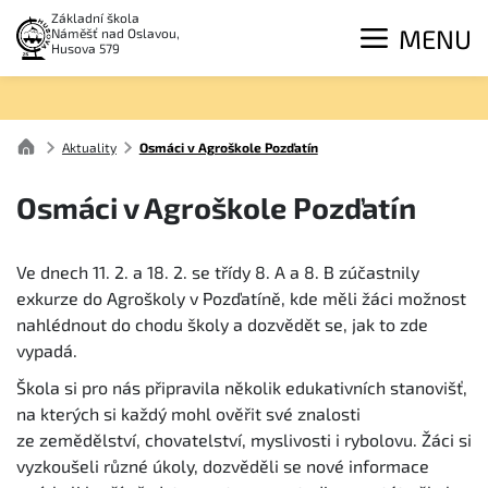
Základní škola
MENU
Náměšť nad Oslavou,
Husova 579
Aktuality
Osmáci v Agroškole Pozďatín
Osmáci v Agroškole Pozďatín
Ve dnech 11. 2. a 18. 2. se třídy 8. A a 8. B zúčastnily
exkurze do Agroškoly v Pozďatíně, kde měli žáci možnost
nahlédnout do chodu školy a dozvědět se, jak to zde
vypadá.
Škola si pro nás připravila několik edukativních stanovišť,
na kterých si každý mohl ověřit své znalosti
ze zemědělství, chovatelství, myslivosti i rybolovu. Žáci si
vyzkoušeli různé úkoly, dozvěděli se nové informace