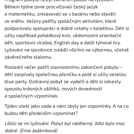
Během týdne jsme procvičovali český jazyk
a matematiku, zrelaxovali se v bazénu nebo stavěli
ze sněhu. Večery patřily společným aktivitám, které
podporovaly spolupráci a dobré vztahy v kolektivu. Děti si
užily například pohádkový kvíz, vědomostní orientační
běh, sportovní víceboj, English day a další týmové hry.
Lyžování na sjezdovce zvládli všichni na výbornou, včetně
závěrečného slalomu.
Poslední večer patřil slavnostnímu zakončení pobytu –
děti zazpívaly společnou písničku a poté si užily veselou
blue party. Ozdravný pobyt se vydařil a děti si odvezly
spoustu krásných zážitků, nových dovedností
a společných vzpomínek.
Týden utekl jako voda a nám zbyly jen vzpomínky. A na co
budou děti především vzpomínat?
Líbilo se mi lyžování. Pobyt byl nádherný. Jídlo bylo moc
dobré. (Ema Jadámková)