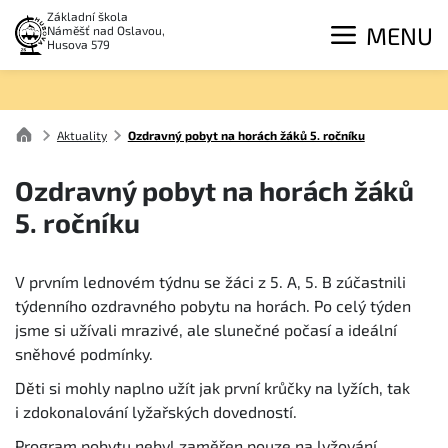
Základní škola
MENU
Náměšť nad Oslavou,
Husova 579
Aktuality
Ozdravný pobyt na horách žáků 5. ročníku
Ozdravný pobyt na horách žáků
5. ročníku
V prvním lednovém týdnu se žáci z 5. A, 5. B zúčastnili
týdenního ozdravného pobytu na horách. Po celý týden
jsme si užívali mrazivé, ale slunečné počasí a ideální
sněhové podmínky.
Děti si mohly naplno užít jak první krůčky na lyžích, tak
i zdokonalování lyžařských dovedností.
Program pobytu nebyl zaměřen pouze na lyžování.