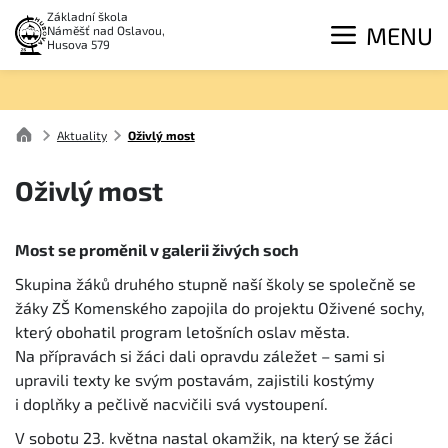
Základní škola
MENU
Náměšť nad Oslavou,
Husova 579
Aktuality
Oživlý most
Oživlý most
Most se proměnil v galerii živých soch
Skupina žáků druhého stupně naší školy se společně se
žáky ZŠ Komenského zapojila do projektu Oživené sochy,
který obohatil program letošních oslav města.
Na přípravách si žáci dali opravdu záležet – sami si
upravili texty ke svým postavám, zajistili kostýmy
i doplňky a pečlivě nacvičili svá vystoupení.
V sobotu 23. května nastal okamžik, na který se žáci