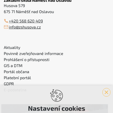
Základní škola Náměšť nad Oslavou
Husova 579
675 71 Náměšť nad Oslavou
+420 568 620 409
info@zshusova.cz
Aktuality
Povinně zveřejňované informace
Prohlášení o přístupnosti
GIS a DTM
Portál občana
Platební portál
GDPR
E-podatelna
Nastavení cookies