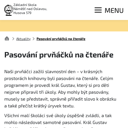
Základní škola
MENU
Náměšť nad Oslavou,
Husova 579
Aktuality
Pasování prvňáčků na čtenáře
Pasování prvňáčků na čtenáře
Naši prvňáčci zažili slavnostní den – v krásných
prostorách knihovny byli pasováni na čtenáře. Celým
programem je provedl král Gustav, který si pro děti
nejprve připravil tři úkoly. Aby mohly být pasovány,
musely se představit, správně přiřadit slovo k obrázku
a také přečíst krátký úryvek textu.
Všichni malí školáci své úkoly úspěšně zvládli, a tak
mohlo následovat samotné pasování. Král Gustav