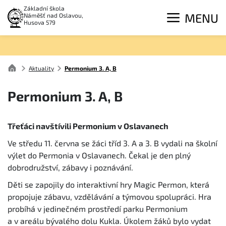
Základní škola
MENU
Náměšť nad Oslavou,
Husova 579
Aktuality
Permonium 3. A, B
Permonium 3. A, B
Třeťáci navštívili Permonium v Oslavanech
Ve středu 11. června se žáci tříd 3. A a 3. B vydali na školní
výlet do Permonia v Oslavanech. Čekal je den plný
dobrodružství, zábavy i poznávání.
Děti se zapojily do interaktivní hry Magic Permon, která
propojuje zábavu, vzdělávání a týmovou spolupráci. Hra
probíhá v jedinečném prostředí parku Permonium
a v areálu bývalého dolu Kukla. Úkolem žáků bylo vydat