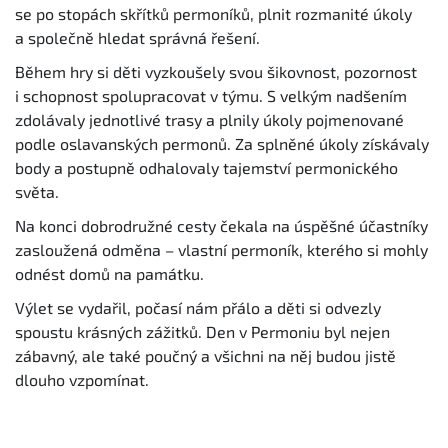
se po stopách skřítků permoníků, plnit rozmanité úkoly
a společně hledat správná řešení.
Během hry si děti vyzkoušely svou šikovnost, pozornost
i schopnost spolupracovat v týmu. S velkým nadšením
zdolávaly jednotlivé trasy a plnily úkoly pojmenované
podle oslavanských permonů. Za splněné úkoly získávaly
body a postupně odhalovaly tajemství permonického
světa.
Na konci dobrodružné cesty čekala na úspěšné účastníky
zasloužená odměna – vlastní permoník, kterého si mohly
odnést domů na památku.
Výlet se vydařil, počasí nám přálo a děti si odvezly
spoustu krásných zážitků. Den v Permoniu byl nejen
zábavný, ale také poučný a všichni na něj budou jistě
dlouho vzpomínat.