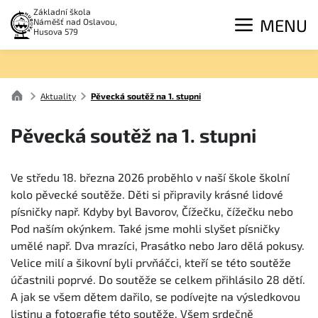
Základní škola
MENU
Náměšť nad Oslavou,
Husova 579
Aktuality
Pěvecká soutěž na 1. stupni
Pěvecká soutěž na 1. stupni
Ve středu 18. března 2026 proběhlo v naší škole školní
kolo pěvecké soutěže. Děti si připravily krásné lidové
písničky např. Kdyby byl Bavorov, Čížečku, čížečku nebo
Pod naším okýnkem. Také jsme mohli slyšet písničky
umělé např. Dva mrazíci, Prasátko nebo Jaro dělá pokusy.
Velice milí a šikovní byli prvňáčci, kteří se této soutěže
účastnili poprvé. Do soutěže se celkem přihlásilo 28 dětí.
A jak se všem dětem dařilo, se podívejte na výsledkovou
listinu a fotografie této soutěže. Všem srdečně