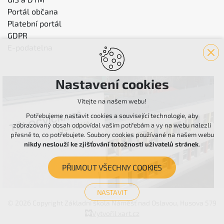
Portál občana
Platební portál
GDPR
E-podatelna
Nastavení cookies
Vítejte na našem webu!
Potřebujeme nastavit cookies a související technologie, aby
zobrazovaný obsah odpovídal vašim potřebám a vy na webu nalezli
přesně to, co potřebujete. Soubory cookies používané na našem webu
nikdy neslouží ke zjišťování totožnosti uživatelů stránek
.
PŘIJMOUT VŠECHNY COOKIES
NASTAVIT
© 2026 Copyright Základní škola Náměšť nad Oslavou, Husova 579
Technická cookies
Vytvořil xart.cz