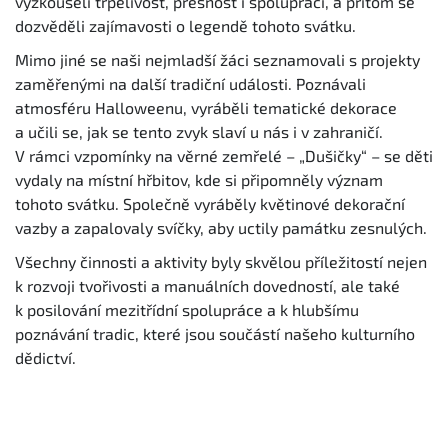
vyzkoušeli trpělivost, přesnost i spolupráci, a přitom se
dozvěděli zajímavosti o legendě tohoto svátku.
Mimo jiné se naši nejmladší žáci seznamovali s projekty
zaměřenými na další tradiční události. Poznávali
atmosféru Halloweenu, vyráběli tematické dekorace
a učili se, jak se tento zvyk slaví u nás i v zahraničí.
V rámci vzpomínky na věrné zemřelé – „Dušičky“ – se děti
vydaly na místní hřbitov, kde si připomněly význam
tohoto svátku. Společně vyráběly květinové dekorační
vazby a zapalovaly svíčky, aby uctily památku zesnulých.
Všechny činnosti a aktivity byly skvělou příležitostí nejen
k rozvoji tvořivosti a manuálních dovedností, ale také
k posilování mezitřídní spolupráce a k hlubšímu
poznávání tradic, které jsou součástí našeho kulturního
dědictví.