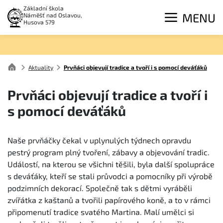
Základní škola
MENU
Náměšť nad Oslavou,
Husova 579
Aktuality
Prvňáci objevují tradice a tvoří i s pomocí deváťáků
Prvňáci objevují tradice a tvoří i
s pomocí deváťáků
Naše prvňáčky čekal v uplynulých týdnech opravdu
pestrý program plný tvoření, zábavy a objevování tradic.
Událostí, na kterou se všichni těšili, byla další spolupráce
s deváťáky, kteří se stali průvodci a pomocníky při výrobě
podzimních dekorací. Společně tak s dětmi vyráběli
zvířátka z kaštanů a tvořili papírového koně, a to v rámci
připomenutí tradice svatého Martina. Malí umělci si