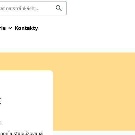
rie
Kontakty
k
i.
domí a stabilizovaná