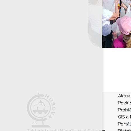
Aktual
Povin
Prohlá
GIS a
Portá
Základní škola Náměšť nad Oslavou
Plateb