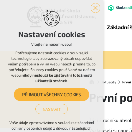
Základní škola
Náměšť nad Oslavou,
Husova 579
Základní 
Nastavení cookies
Vítejte na našem webu!
Potřebujeme nastavit cookies a související
technologie, aby zobrazovaný obsah odpovídal
vašim potřebám a vy na webu nalezli přesně to, co
potřebujete. Soubory cookies používané na našem
webu
nikdy neslouží ke zjišťování totožnosti
uživatelů stránek
.
Aktuality
První
První po
PŘIJMOUT VŠECHNY COOKIES
NASTAVIT
Žáci 3.ročníku abso
Technická cookies
Vaše údaje zpracováváme v souladu se zásadami
ochrany osobních údajů z důvodu následujících
Vyzkoušeli si naneč
nutná pro provozování webu