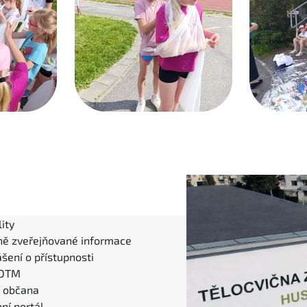
ity
ně zveřejňované informace
šení o přístupnosti
 DTM
l občana
ní portál