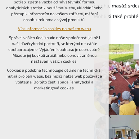
potřeb: zpětná vazba od návštěvníků formou
poloha, masáž srdce 
udržení kontextu stránek (session): případná
analytických statistik používání webu, ukládání nebo
přihlášení, volby jazyka, apod.
přístup k informacím na vašem zařízení, měření
Mohli si také prohlé
obsahu, reklama a vývoj produktů.
Volitelná cookies
Více informací o cookies na našem webu
analytická pro anonymizované vyhodnocení
návštěvnosti
Správci vašich údajů bude naše společnost, jakož i
marketingová cookies (Google, Seznam,
naši důvěryhodní partneři, se kterými neustále
Facebook)
spolupracujeme. Vyjádření souhlasu je dobrovolné.
Můžete jej kdykoli zrušit nebo obnovit změnou
Více informací o cookies na našem webu
nastavení vašich cookies.
PŘIJMOUT VŠECHNY COOKIES
Cookies a podobné technologie dělíme na technická:
nutná pro běh webu, bez nichž nelze web používat a
volitelná. Do této části spadají analytická a
ODMÍTNOUT VOLITELNÁ
marketingová cookies.