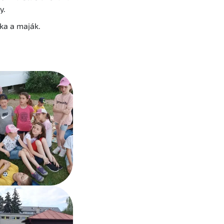
y.
čka a maják.