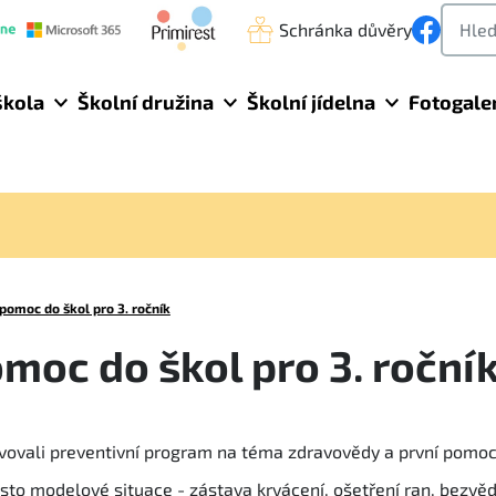
Schránka důvěry
škola
Školní družina
Školní jídelna
Fotogale
 pomoc do škol pro 3. ročník
moc do škol pro 3. roční
lvovali preventivní program na téma zdravovědy a první pomoc
isto modelové situace - zástava krvácení, ošetření ran, bezvě