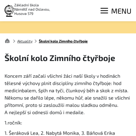
Základní škola
MENU
Náměšť nad Oslavou,
Husova 579
Aktuality
Školní kolo Zimního čtyřboje
Školní kolo Zimního čtyřboje
Koncem září začali všichni žáci naší školy v hodinách
tělesné výchovy plnit disciplíny zimního čtyřboje: hod
medicinbalem, šplh na tyči, člunkový běh a skok z místa.
Někomu se dařilo lépe, někomu hůř, ale snažili se všichni
přítomní, proto si zasloužili malou sladkou odměnu.
A nejlepší si odnesli domů i medaile.
1.ročník:
1. Šeráková Lea, 2. Nabytá Monika, 3. Báňová Erika