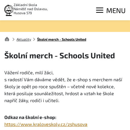
Základní škola
MENU
Náměšť nad Oslavou,
Husova 579
Aktuality
Školní merch - Schools United
Školní merch - Schools United
Vážení rodiče, milí žáci,
s radostí Vám dáváme vědět, že e-shop s merchem naší
školy je opět po roce spuštěn – včetně nové kolekce,
která posiluje sounáležitost, hrdost a vztah ke škole
napříč žáky, rodiči i učiteli.
Odkaz na školní e-shop:
https://www.kraloveskoly.cz/zshusova