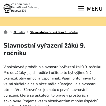
Základní škola
MENU
Náměšť nad Oslavou,
Husova 579
Aktuality
Slavnostní vyřazení žáků 9. ročníku
Slavnostní vyřazení žáků 9.
ročníku
V sokolovně proběhlo slavnostní vyřazení žáků 9. ročníku.
Pro deváťáky, jejich rodiče i učitele to byl výjimečný
okamžik plný emocí a vzpomínek. Všem přítomným to
velmi slušelo a celá akce měla důstojnou a slavnostní
atmosféru. Zároveň se jednalo o první slavnostní
vyřazení, které se uskutečnilo právě v prostorách
sokolovny. Přejeme všem absolventům mnoho úspěchů