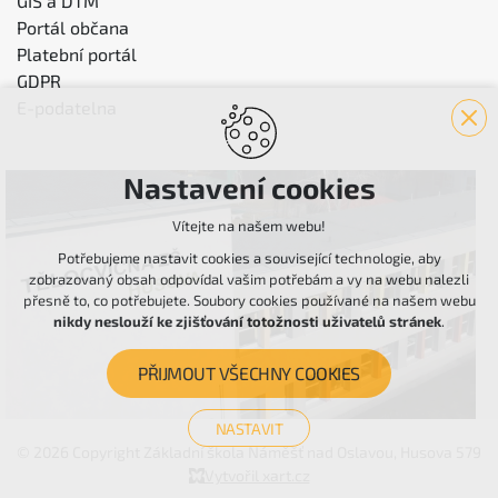
GIS a DTM
Portál občana
Platební portál
GDPR
E-podatelna
Nastavení cookies
Vítejte na našem webu!
Potřebujeme nastavit cookies a související technologie, aby
zobrazovaný obsah odpovídal vašim potřebám a vy na webu nalezli
přesně to, co potřebujete. Soubory cookies používané na našem webu
nikdy neslouží ke zjišťování totožnosti uživatelů stránek
.
PŘIJMOUT VŠECHNY COOKIES
NASTAVIT
© 2026 Copyright Základní škola Náměšť nad Oslavou, Husova 579
Technická cookies
Vytvořil xart.cz