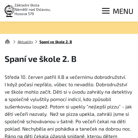
Základní škola
MENU
Náměšť nad Oslavou,
Husova 579
Aktuality
Spaní ve škole 2. B
Spaní ve škole 2. B
Středa 10. červen patřil II.B a večernímu dobrodružství.
I když počasí nepřálo, vůbec to nevadilo. Dobrodružství
ve škole mohlo začít. Děti si v úvodu zahrály na detektivy
a společně vyluštily pomocí indicií, kdo způsobil
sušenkovou loupež. Potom si upekly "nejlepší pizzu" - jak
děti večeři nazvaly. Než se pizza upekla, zahráli jsme si
společně schovávanou v šatně. Po večeři čekal na děti
poklad. Nechyběla ani pohádka a taneček na dobrou noc.
Ráno na děti čekala úžasná snídaně, kterou dětem