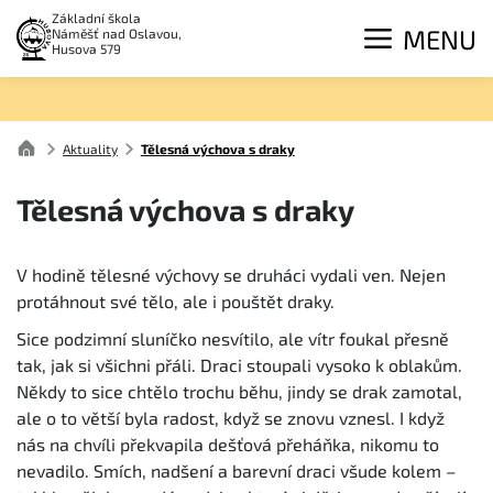
Základní škola
MENU
Náměšť nad Oslavou,
Husova 579
Aktuality
Tělesná výchova s draky
Tělesná výchova s draky
V hodině tělesné výchovy se druháci vydali ven. Nejen
protáhnout své tělo, ale i pouštět draky.
Sice podzimní sluníčko nesvítilo, ale vítr foukal přesně
tak, jak si všichni přáli. Draci stoupali vysoko k oblakům.
Někdy to sice chtělo trochu běhu, jindy se drak zamotal,
ale o to větší byla radost, když se znovu vznesl. I když
nás na chvíli překvapila dešťová přeháňka, nikomu to
nevadilo. Smích, nadšení a barevní draci všude kolem –