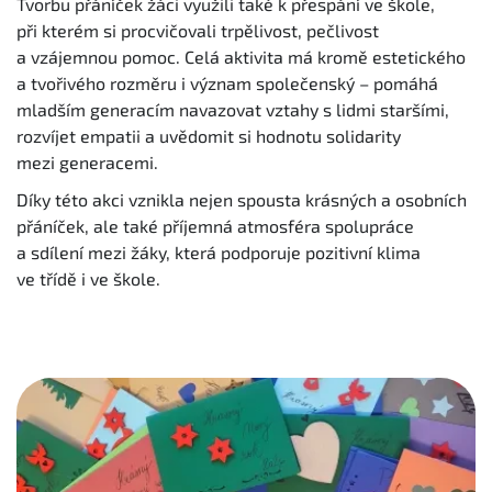
Tvorbu přáníček žáci využili také k přespání ve škole,
při kterém si procvičovali trpělivost, pečlivost
a vzájemnou pomoc. Celá aktivita má kromě estetického
a tvořivého rozměru i význam společenský – pomáhá
mladším generacím navazovat vztahy s lidmi staršími,
rozvíjet empatii a uvědomit si hodnotu solidarity
mezi generacemi.
Díky této akci vznikla nejen spousta krásných a osobních
přáníček, ale také příjemná atmosféra spolupráce
a sdílení mezi žáky, která podporuje pozitivní klima
ve třídě i ve škole.