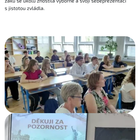
žáků se úkolu zhostila výborně a svoji sebeprezentaci
s jistotou zvládla.