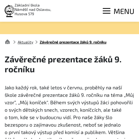
Základní škola
MENU
Náměšť nad Oslavou,
Husova 579
Aktuality
Závěrečné prezentace žáků 9. ročníku
Závěrečné prezentace žáků 9.
ročníku
Jako každý rok, také letos v červnu, proběhly na naší
škole závěrečné prezentace žáků 9. ročníku na téma „Můj
vzor“, „Můj koníček". Během svých výstupů žáci pohovořili
o svých dětských snech, vzorech, koníčcích, ale také
o tom, kde se v budoucnu vidí. Pro naše žáky šlo
bezesporu o zajímavou zkušenost, neboť se jednalo
o první takový výstup před komisí a publikem. Většina