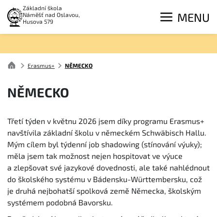
Základní škola
MENU
Náměšť nad Oslavou,
Husova 579
Erasmus+
NĚMECKO
NĚMECKO
Třetí týden v květnu 2026 jsem díky programu Erasmus+
navštívila základní školu v německém Schwäbisch Hallu.
Mým cílem byl týdenní job shadowing (stínování výuky);
měla jsem tak možnost nejen hospitovat ve výuce
a zlepšovat své jazykové dovednosti, ale také nahlédnout
do školského systému v Bádensku-Württembersku, což
je druhá nejbohatší spolková země Německa, školským
systémem podobná Bavorsku.