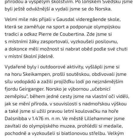
přírodou a vyspělým školstvím. Po loňském Švédsku jsme
byli ještě odvážnější a vydali jsme se do Norska.
Velmi mile nás přijali v Gausdal videregående skole,
která se zaměřuje na sport a podporuje olympijskou
tradici a odkaz Pierre de Coubertina. Zde jsme si
s místními žáky zasportovali, vyzkoušeli posilovnu,
a dokonce měli možnost si nabrat oběd podle své chuti
v místní školní jídelně.
Vydařené byly i outdoorové aktivity, vyšlápli jsme si
na horu Skeikampen, prošli soutěskou, obdivovali jsme
sílu vodopádů a zažili projížďku lodí po nejznámějším
fjordu Geirganger. Norsko je výbornou „učebnicí
zeměpisu“, během jedné cesty jsme na vlastní oči viděli,
jak se mění příroda, v souvislosti s nadmořskou výškou
a také jsme si užili pravou letní koulovačku na hoře
Dalsnibba v 1.476 m. n m. Ve městě Lillehammer jsme
zavítali do olympijského muzea, prohlédli si medaile,
pochodně a vyzkoušeli si biatlonovou střelbu. Velkým