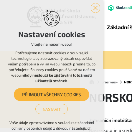
Základní škola
Náměšť nad Oslavou,
Husova 579
Základní 
Nastavení cookies
Vítejte na našem webu!
Potřebujeme nastavit cookies a související
technologie, aby zobrazovaný obsah odpovídal
vašim potřebám a vy na webu nalezli přesně to, co
potřebujete. Soubory cookies používané na našem
webu
nikdy neslouží ke zjišťování totožnosti
uživatelů stránek
.
Erasmus+
NOR
NORSKO
PŘIJMOUT VŠECHNY COOKIES
NASTAVIT
Zahraniční mobilit
Technická cookies
Vaše údaje zpracováváme v souladu se zásadami
ochrany osobních údajů z důvodu následujících
Naše škola je akred
nutná pro provozování webu