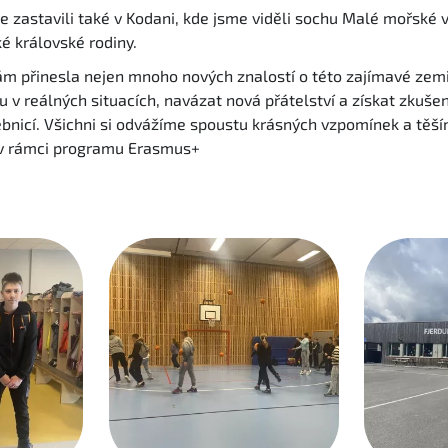
 zastavili také v Kodani, kde jsme viděli sochu Malé mořské v
é královské rodiny.
ám přinesla nejen mnoho nových znalostí o této zajímavé zem
inu v reálných situacích, navázat nová přátelství a získat zkuše
bnicí. Všichni si odvážíme spoustu krásných vzpomínek a těší
y v rámci programu Erasmus+