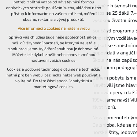
potřeb: zpětná vazba od návštěvníků formou
cenné zkušenosti nej
udržení kontextu stránek (session): případná
analytických statistik používání webu, ukládání nebo
přihlášení, volby jazyka, apod.
Letos se 25 žáků 7.
přístup k informacím na vašem zařízení, měření
obsahu, reklama a vývoj produktů.
vysokou životní úro
Volitelná cookies
Více informací o cookies na našem webu
analytická pro anonymizované vyhodnocení
Součástí programu b
návštěvnosti
Správci vašich údajů bude naše společnost, jakož i
s norským vzděláva
marketingová cookies (Google, Seznam,
naši důvěryhodní partneři, se kterými neustále
setkat se s místními
Facebook)
spolupracujeme. Vyjádření souhlasu je dobrovolné.
popovídali v angličt
Můžete jej kdykoli zrušit nebo obnovit změnou
Více informací o cookies na našem webu
Škola na nás zapůso
nastavení vašich cookies.
přístupem pedagogů,
PŘIJMOUT VŠECHNY COOKIES
Cookies a podobné technologie dělíme na technická:
nutná pro běh webu, bez nichž nelze web používat a
Během pobytu jsme 
volitelná. Do této části spadají analytická a
ODMÍTNOUT VOLITELNÁ
Navštívili jsme hlav
marketingová cookies.
budovu opery i dalš
1994, jsme navštívil
život Norů.
Nezapomenutelným zá
Dalsnibba, kde se n
horské štíty, ledovc