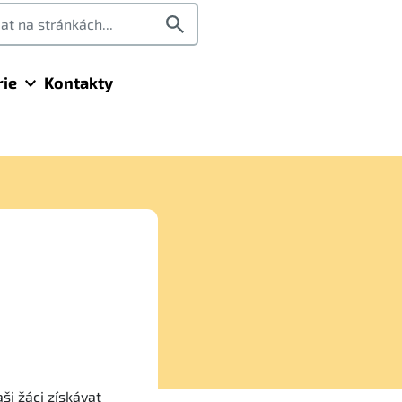
rie
Kontakty
i žáci získávat