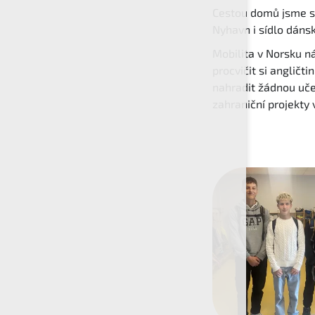
Cestou domů jsme se
Nyhavn i sídlo dánsk
Mobilita v Norsku n
procvičit si angličt
nahradit žádnou uče
zahraniční projekt