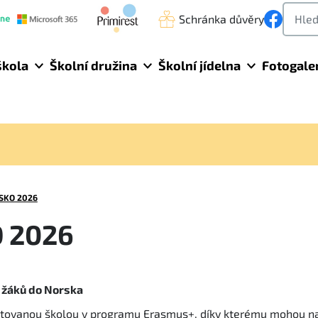
Schránka důvěry
škola
Školní družina
Školní jídelna
Fotogale
SKO 2026
 2026
a žáků do Norska
itovanou školou v programu Erasmus+, díky kterému mohou naš