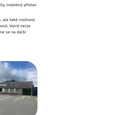
íly, malebný přístav
i, ale také možnost
nosti, které nelze
me se na další