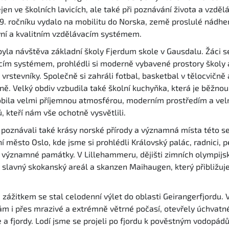
en ve školních lavicích, ale také při poznávání života a vzdělá
–9. ročníku vydalo na mobilitu do Norska, země proslulé nádhe
vní a kvalitním vzdělávacím systémem.
yla návštěva základní školy Fjerdum skole v Gausdalu. Žáci s
cím systémem, prohlédli si moderně vybavené prostory školy
 vrstevníky. Společně si zahráli fotbal, basketbal v tělocvičně
ině. Velký obdiv vzbudila také školní kuchyňka, která je běžnou
bila velmi příjemnou atmosférou, moderním prostředím a vel
 kteří nám vše ochotně vysvětlili.
poznávali také krásy norské přírody a významná místa této s
ní město Oslo, kde jsme si prohlédli Královský palác, radnici, 
í významné památky. V Lillehammeru, dějišti zimních olympijs
i slavný skokanský areál a skanzen Maihaugen, který přibližuje 
žitkem se stal celodenní výlet do oblasti Geirangerfjordu. V
ám i přes mrazivé a extrémně větrné počasí, otevřely úchvatn
e a fjordy. Lodí jsme se projeli po fjordu k pověstným vodopá