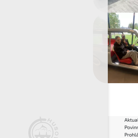
Aktual
Povin
Prohlá