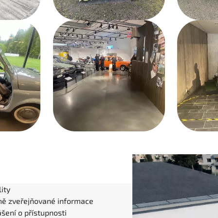
ity
ně zveřejňované informace
šení o přístupnosti