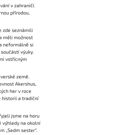
vání v zahraničí.
rnou přírodou,
e zde seznámili
 a měli možnost
 a neformálně si
 součástí výuky.
mi vstřícným
everské země.
pevnost Akershus,
kých her v roce
historii a tradiční
yjeli jsme na horu
é výhledy na okolní
dům „Sedm sester“.