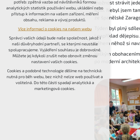
možnost strávit jed
potřeb: zpětná vazba od návštěvníků formou
udržení kontextu stránek (session): případná
analytických statistik používání webu, ukládání nebo
Ionii. Nebyl jsem t
přihlášení, volby jazyka, apod.
přístup k informacím na vašem zařízení, měření
ze španělské Zarag
obsahu, reklama a vývoj produktů.
Volitelná cookies
Týden byl plný sdíle
Více informací o cookies na našem webu
analytická pro anonymizované vyhodnocení
i například dějepisu
návštěvnosti
Správci vašich údajů bude naše společnost, jakož i
během něhož si navz
marketingová cookies (Google, Seznam,
naši důvěryhodní partneři, se kterými neustále
Facebook)
spolupracujeme. Vyjádření souhlasu je dobrovolné.
Velkým obohacením 
Můžete jej kdykoli zrušit nebo obnovit změnou
Více informací o cookies na našem webu
po moderní architekt
nastavení vašich cookies.
PŘIJMOUT VŠECHNY COOKIES
Cookies a podobné technologie dělíme na technická:
nutná pro běh webu, bez nichž nelze web používat a
volitelná. Do této části spadají analytická a
ODMÍTNOUT VOLITELNÁ
marketingová cookies.