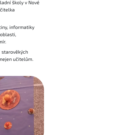
ladní školy v Nové
čitelka
iny, informatiky
oblasti,
ír.
d starověkých
 nejen učitelům.