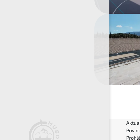
Aktual
Povin
Prohlá