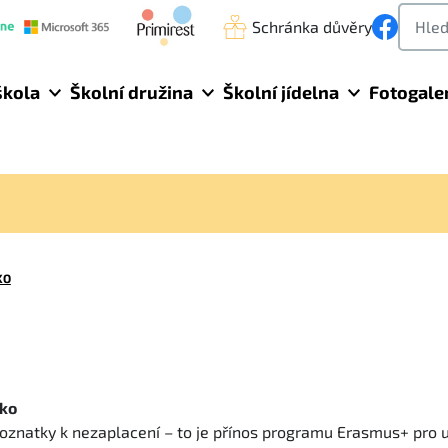
Schránka důvěry
škola
Školní družina
Školní jídelna
Fotogale
KO
ko
oznatky k nezaplacení – to je přínos programu Erasmus+ pro u