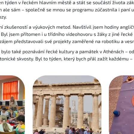
en týden v řeckém hlavním městě a stát se součástí života zák
am ale sám – společně se mnou se programu zúčastnila i paní u
ozy.
ní zkušeností a výukových metod. Navštívil jsem hodiny angličt
. Byl jsem přítomen i u třídního videohovoru s žáky z jiné řecké 
ájem představovali své projekty zaměřené na robotiku a vesm
bylo také poznávání řecké kultury a památek v Athénách – o
onické skvosty. Byl to týden, který bych přál zažít každému –