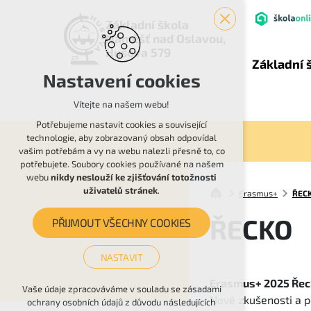
Základní škola
Náměšť nad Oslavou,
Husova 579
Základní 
Nastavení cookies
Vítejte na našem webu!
Potřebujeme nastavit cookies a související
technologie, aby zobrazovaný obsah odpovídal
vašim potřebám a vy na webu nalezli přesně to, co
potřebujete. Soubory cookies používané na našem
webu
nikdy neslouží ke zjišťování totožnosti
uživatelů stránek
.
Erasmus+
ŘEC
ŘECKO
PŘIJMOUT VŠECHNY COOKIES
NASTAVIT
Erasmus+ 2025 Řec
Technická cookies
Vaše údaje zpracováváme v souladu se zásadami
Nové zkušenosti a p
ochrany osobních údajů z důvodu následujících
nutná pro provozování webu