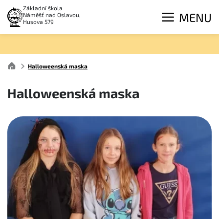
Základní škola
MENU
Náměšť nad Oslavou,
Husova 579
Halloweenská maska
Halloweenská maska