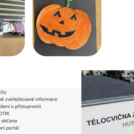
ity
ně zveřejňované informace
šení o přístupnosti
 DTM
l občana
ní portál