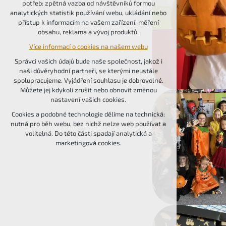
potřeb: zpětná vazba od návštěvníků formou
udržení kontextu stránek (session): případná
analytických statistik používání webu, ukládání nebo
přihlášení, volby jazyka, apod.
přístup k informacím na vašem zařízení, měření
obsahu, reklama a vývoj produktů.
Volitelná cookies
Více informací o cookies na našem webu
analytická pro anonymizované vyhodnocení
návštěvnosti
Správci vašich údajů bude naše společnost, jakož i
marketingová cookies (Google, Seznam,
naši důvěryhodní partneři, se kterými neustále
Facebook)
spolupracujeme. Vyjádření souhlasu je dobrovolné.
Můžete jej kdykoli zrušit nebo obnovit změnou
Více informací o cookies na našem webu
nastavení vašich cookies.
PŘIJMOUT VŠECHNY COOKIES
Cookies a podobné technologie dělíme na technická:
nutná pro běh webu, bez nichž nelze web používat a
volitelná. Do této části spadají analytická a
ODMÍTNOUT VOLITELNÁ
marketingová cookies.