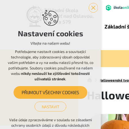
Základní škola
Náměšť nad Oslavou,
Husova 579
Základní 
Nastavení cookies
Vítejte na našem webu!
Potřebujeme nastavit cookies a související
technologie, aby zobrazovaný obsah odpovídal
vašim potřebám a vy na webu nalezli přesně to, co
potřebujete. Soubory cookies používané na našem
webu
nikdy neslouží ke zjišťování totožnosti
uživatelů stránek
.
Halloweenské tvoř
Hallowe
PŘIJMOUT VŠECHNY COOKIES
NASTAVIT
Technická cookies
Vaše údaje zpracováváme v souladu se zásadami
ochrany osobních údajů z důvodu následujících
nutná pro provozování webu