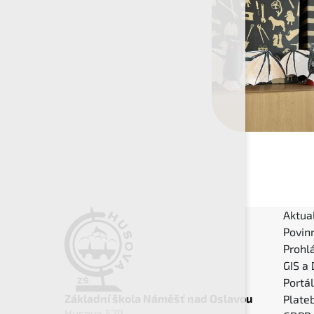
Aktual
Povin
Prohlá
GIS a
Portá
Základní škola Náměšť nad Oslavou
Plateb
Husova 579