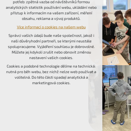
potřeb: zpětná vazba od návštěvníků formou
udržení kontextu stránek (session): případná
analytických statistik používání webu, ukládání nebo
přihlášení, volby jazyka, apod.
přístup k informacím na vašem zařízení, měření
obsahu, reklama a vývoj produktů.
Volitelná cookies
Více informací o cookies na našem webu
analytická pro anonymizované vyhodnocení
návštěvnosti
Správci vašich údajů bude naše společnost, jakož i
marketingová cookies (Google, Seznam,
naši důvěryhodní partneři, se kterými neustále
Facebook)
spolupracujeme. Vyjádření souhlasu je dobrovolné.
Můžete jej kdykoli zrušit nebo obnovit změnou
Více informací o cookies na našem webu
nastavení vašich cookies.
PŘIJMOUT VŠECHNY COOKIES
Cookies a podobné technologie dělíme na technická:
nutná pro běh webu, bez nichž nelze web používat a
volitelná. Do této části spadají analytická a
ODMÍTNOUT VOLITELNÁ
marketingová cookies.