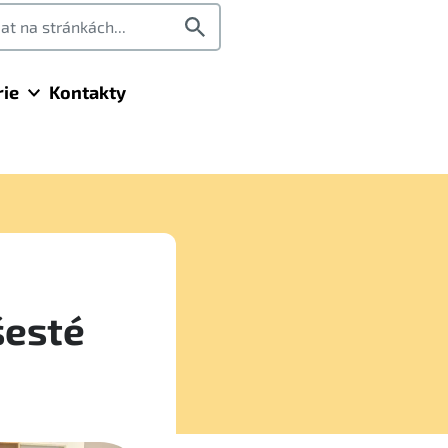
rie
Kontakty
šesté