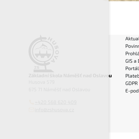
Aktual
Povin
Prohlá
GIS a
Portá
Základní škola Náměšť nad Oslavou
Plateb
Husova 579
GDPR
675 71 Náměšť nad Oslavou
E-pod
+420 568 620 409
info@zshusova.cz