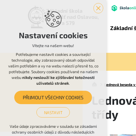
Základní škola
Náměšť nad Oslavou,
Husova 579
Základní 
Nastavení cookies
Vítejte na našem webu!
Potřebujeme nastavit cookies a související
technologie, aby zobrazovaný obsah odpovídal
vašim potřebám a vy na webu nalezli přesně to, co
potřebujete. Soubory cookies používané na našem
webu
nikdy neslouží ke zjišťování totožnosti
uživatelů stránek
.
Lednová beseda v 
Lednová
PŘIJMOUT VŠECHNY COOKIES
třídy
NASTAVIT
Technická cookies
Vaše údaje zpracováváme v souladu se zásadami
ochrany osobních údajů z důvodu následujících
nutná pro provozování webu