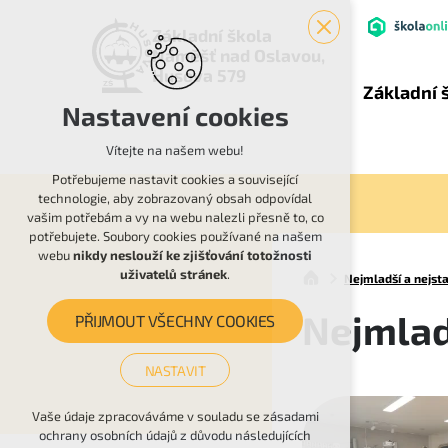
Základní škola
Náměšť nad Oslavou,
Husova 579
Základní 
Nastavení cookies
Vítejte na našem webu!
Potřebujeme nastavit cookies a související
technologie, aby zobrazovaný obsah odpovídal
vašim potřebám a vy na webu nalezli přesně to, co
potřebujete. Soubory cookies používané na našem
webu
nikdy neslouží ke zjišťování totožnosti
uživatelů stránek
.
Nejmladší a nejsta
Nejmladš
PŘIJMOUT VŠECHNY COOKIES
NASTAVIT
Technická cookies
Vaše údaje zpracováváme v souladu se zásadami
ochrany osobních údajů z důvodu následujících
nutná pro provozování webu