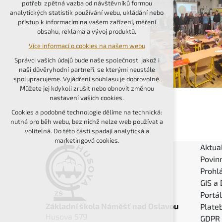
potřeb: zpětná vazba od návštěvníků formou
udržení kontextu stránek (session): případná
analytických statistik používání webu, ukládání nebo
přihlášení, volby jazyka, apod.
přístup k informacím na vašem zařízení, měření
obsahu, reklama a vývoj produktů.
Volitelná cookies
Více informací o cookies na našem webu
analytická pro anonymizované vyhodnocení
návštěvnosti
Správci vašich údajů bude naše společnost, jakož i
marketingová cookies (Google, Seznam,
naši důvěryhodní partneři, se kterými neustále
Facebook)
spolupracujeme. Vyjádření souhlasu je dobrovolné.
Můžete jej kdykoli zrušit nebo obnovit změnou
Více informací o cookies na našem webu
nastavení vašich cookies.
PŘIJMOUT VŠECHNY COOKIES
Cookies a podobné technologie dělíme na technická:
nutná pro běh webu, bez nichž nelze web používat a
volitelná. Do této části spadají analytická a
ODMÍTNOUT VOLITELNÁ
marketingová cookies.
Aktual
Povin
Prohlá
GIS a
Portá
Základní škola Náměšť nad Oslavou
Plateb
Husova 579
GDPR