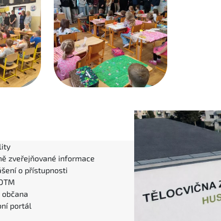
ity
ně zveřejňované informace
šení o přístupnosti
 DTM
l občana
ní portál