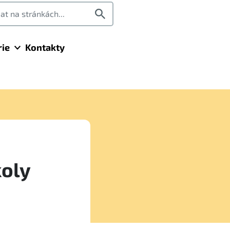
rie
Kontakty
koly