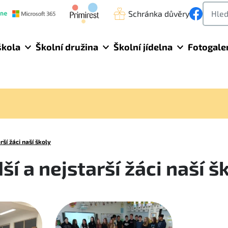
Schránka důvěry
škola
Školní družina
Školní jídelna
Fotogale
rší žáci naší školy
í a nejstarší žáci naší š