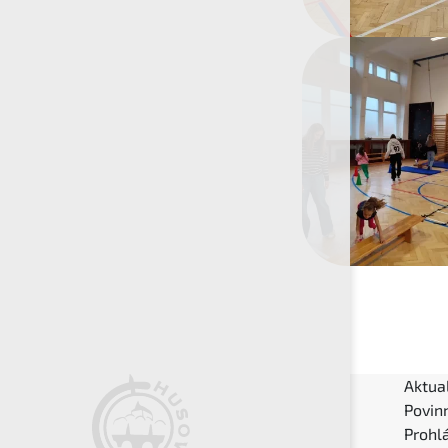
Aktual
Povin
Prohlá