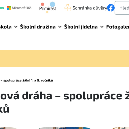
Schránka důvěry
škola
Školní družina
Školní jídelna
Fotogale
 spolupráce žáků 1. a 9. ročníků
ová dráha – spolupráce ž
ků