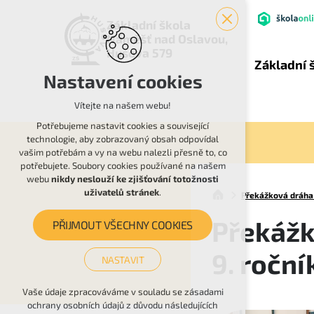
Základní škola
Náměšť nad Oslavou,
Husova 579
Základní 
Nastavení cookies
Vítejte na našem webu!
Potřebujeme nastavit cookies a související
technologie, aby zobrazovaný obsah odpovídal
vašim potřebám a vy na webu nalezli přesně to, co
potřebujete. Soubory cookies používané na našem
webu
nikdy neslouží ke zjišťování totožnosti
uživatelů stránek
.
Překážková dráha –
Překážk
PŘIJMOUT VŠECHNY COOKIES
9. roční
NASTAVIT
Technická cookies
Vaše údaje zpracováváme v souladu se zásadami
ochrany osobních údajů z důvodu následujících
nutná pro provozování webu