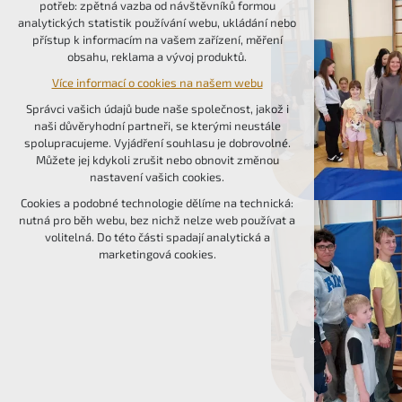
potřeb: zpětná vazba od návštěvníků formou
udržení kontextu stránek (session): případná
analytických statistik používání webu, ukládání nebo
přihlášení, volby jazyka, apod.
přístup k informacím na vašem zařízení, měření
obsahu, reklama a vývoj produktů.
Volitelná cookies
Více informací o cookies na našem webu
analytická pro anonymizované vyhodnocení
návštěvnosti
Správci vašich údajů bude naše společnost, jakož i
marketingová cookies (Google, Seznam,
naši důvěryhodní partneři, se kterými neustále
Facebook)
spolupracujeme. Vyjádření souhlasu je dobrovolné.
Můžete jej kdykoli zrušit nebo obnovit změnou
Více informací o cookies na našem webu
nastavení vašich cookies.
PŘIJMOUT VŠECHNY COOKIES
Cookies a podobné technologie dělíme na technická:
nutná pro běh webu, bez nichž nelze web používat a
volitelná. Do této části spadají analytická a
ODMÍTNOUT VOLITELNÁ
marketingová cookies.