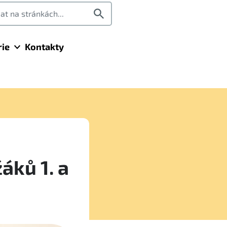
rie
Kontakty
áků 1. a