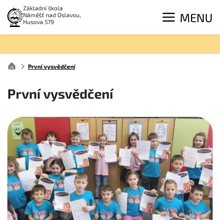
Základní škola
MENU
Náměšť nad Oslavou,
Husova 579
První vysvědčení
První vysvědčení