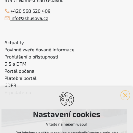
675 71 Náměšť nad Oslavou
+420 568 620 409
info@zshusova.cz
Aktuality
Povinně zveřejňované informace
Prohlášení o přístupnosti
GIS a DTM
Portál občana
Platební portál
GDPR
E-podatelna
Nastavení cookies
Vítejte na našem webu!
Potřebujeme nastavit cookies a související technologie, aby