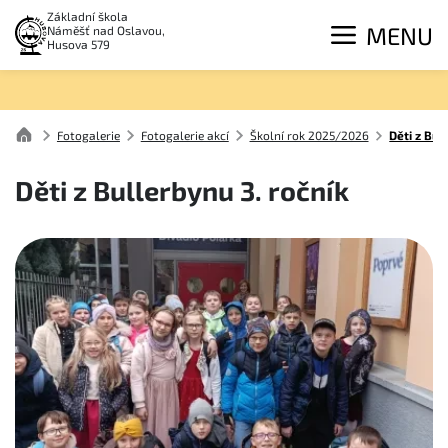
Základní škola
MENU
Náměšť nad Oslavou,
Husova 579
Fotogalerie
Fotogalerie akcí
Školní rok 2025/2026
Děti z Bul
Děti z Bullerbynu 3. ročník