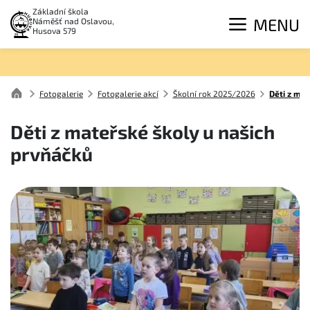
Základní škola
MENU
Náměšť nad Oslavou,
Husova 579
Fotogalerie
Fotogalerie akcí
Školní rok 2025/2026
Děti z ma
Děti z mateřské školy u našich
prvňáčků