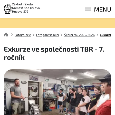
Základní škola
MENU
Náměšť nad Oslavou,
Husova 579
Fotogalerie
Fotogalerie akcí
Školní rok 2025/2026
Exkurze ve
Exkurze ve společnosti TBR - 7.
ročník